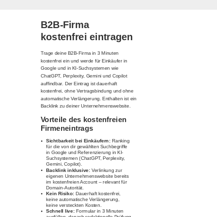
B2B-Firma
kostenfrei eintragen
Trage deine B2B-Firma in 3 Minuten
kostenfrei ein und werde für Einkäufer in
Google und in KI-Suchsystemen wie
ChatGPT, Perplexity, Gemini und Copilot
auffindbar. Der Eintrag ist dauerhaft
kostenfrei, ohne Vertragsbindung und ohne
automatische Verlängerung. Enthalten ist ein
Backlink zu deiner Unternehmenswebsite.
Vorteile des kostenfreien
Firmeneintrags
Sichtbarkeit bei Einkäufern:
Ranking
für die von dir gewählten Suchbegriffe
in Google und Referenzierung in KI-
Suchsystemen (ChatGPT, Perplexity,
Gemini, Copilot).
Backlink inklusive:
Verlinkung zur
eigenen Unternehmenswebsite bereits
im kostenfreien Account – relevant für
Domain-Autorität.
Kein Risiko:
Dauerhaft kostenfrei,
keine automatische Verlängerung,
keine versteckten Kosten.
Schnell live:
Formular in 3 Minuten
ausfüllen, danach redaktionelle Prüfung