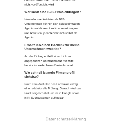
nicht veröffentlicht wird.
Wer kann eine B2B-Firma eintragen?
Hersteller und Anbieter als B2B-
Unternehmen können sich selbst eintragen.
Agenturen können ihre Kunden eintragen
und betreuen, jedoch nicht sich selbst als
Agentur.
Erhalte ich einen Backlink für meine
Unternehmenswebsite?
Ja, der Eintrag enthält einen Link zur
angegebenen Unternehmens-Website –
bereits im kostenfreien Basis-Account.
Wie schnell ist mein Firmenprofil
sichtbar?
Nach dem Ausfüllen des Formulars erfolgt
eine redaktionelle Prüfung. Danach wird das
Profil freigeschaltet und ist in Google sowie
in KI-Suchsystemen auffindbar.
Datenschutzerklärung