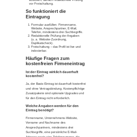
vor Freischaltung.
So funktioniert die
Eintragung
Formular ausfüllen: Firmenname,
Website, Ansprechpartner, E-Mail,
Telefon, mindestens drei Suchbegriffe.
Redaktionelle Prüfung der Angaben
(u. a. Website-Zuordnung,
Duplikatscheck).
Freischaltung – das Profil ist live und
indexierbar.
Häufige Fragen zum
kostenfreien Firmeneintrag
Ist der Eintrag wirklich dauerhaft
kostenfrei?
Ja, der Basis-Eintrag ist dauerhaft kostenfrei
und ohne Vertragsbindung. Kostenpflichtige
Zusatzpakete sind optionale Upgrades und
für den Eintrag nicht erforderlich.
Welche Angaben werden für den
Eintrag benötigt?
Firmenname, Unternehmens-Website,
Vorname und Nachname des
Ansprechpartners, mindestens drei
Suchbegriffe, eine persönliche E-Mail-
Adresse sowie eine Telefonnummer, die