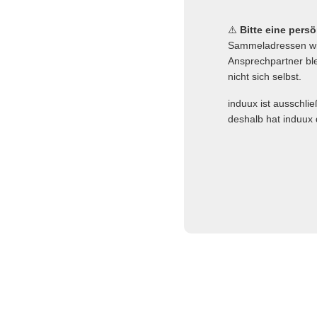
⚠️
Bitte eine pers
Sammeladressen wie
Ansprechpartner ble
nicht sich selbst.
induux ist ausschli
deshalb hat induux 