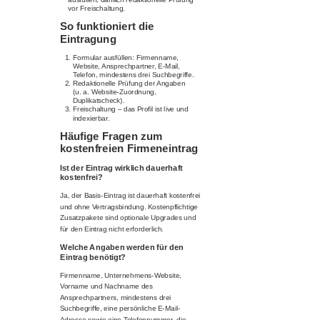
vor Freischaltung.
So funktioniert die
Eintragung
Formular ausfüllen: Firmenname,
Website, Ansprechpartner, E-Mail,
Telefon, mindestens drei Suchbegriffe.
Redaktionelle Prüfung der Angaben
(u. a. Website-Zuordnung,
Duplikatscheck).
Freischaltung – das Profil ist live und
indexierbar.
Häufige Fragen zum
kostenfreien Firmeneintrag
Ist der Eintrag wirklich dauerhaft
kostenfrei?
Ja, der Basis-Eintrag ist dauerhaft kostenfrei
und ohne Vertragsbindung. Kostenpflichtige
Zusatzpakete sind optionale Upgrades und
für den Eintrag nicht erforderlich.
Welche Angaben werden für den
Eintrag benötigt?
Firmenname, Unternehmens-Website,
Vorname und Nachname des
Ansprechpartners, mindestens drei
Suchbegriffe, eine persönliche E-Mail-
Adresse sowie eine Telefonnummer, die