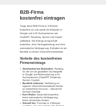
B2B-Firma
kostenfrei eintragen
Trage deine B2B-Firma in 3 Minuten
kostenfrei ein und werde für Einkäufer in
Google und in KI-Suchsystemen wie
ChatGPT, Perplexity, Gemini und Copilot
auffindbar. Der Eintrag ist dauerhaft
kostenfrei, ohne Vertragsbindung und ohne
automatische Verlängerung. Enthalten ist ein
Backlink zu deiner Unternehmenswebsite.
Vorteile des kostenfreien
Firmeneintrags
Sichtbarkeit bei Einkäufern:
Ranking
für die von dir gewählten Suchbegriffe
in Google und Referenzierung in KI-
Suchsystemen (ChatGPT, Perplexity,
Gemini, Copilot).
Backlink inklusive:
Verlinkung zur
eigenen Unternehmenswebsite bereits
im kostenfreien Account – relevant für
Domain-Autorität.
Kein Risiko:
Dauerhaft kostenfrei,
keine automatische Verlängerung,
keine versteckten Kosten.
Schnell live:
Formular in 3 Minuten
ausfüllen, danach redaktionelle Prüfung