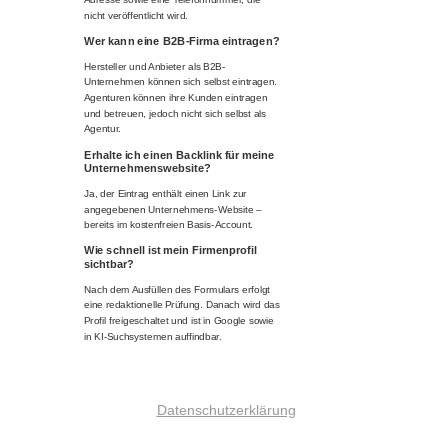
nicht veröffentlicht wird.
Wer kann eine B2B-Firma eintragen?
Hersteller und Anbieter als B2B-
Unternehmen können sich selbst eintragen.
Agenturen können ihre Kunden eintragen
und betreuen, jedoch nicht sich selbst als
Agentur.
Erhalte ich einen Backlink für meine
Unternehmenswebsite?
Ja, der Eintrag enthält einen Link zur
angegebenen Unternehmens-Website –
bereits im kostenfreien Basis-Account.
Wie schnell ist mein Firmenprofil
sichtbar?
Nach dem Ausfüllen des Formulars erfolgt
eine redaktionelle Prüfung. Danach wird das
Profil freigeschaltet und ist in Google sowie
in KI-Suchsystemen auffindbar.
Datenschutzerklärung