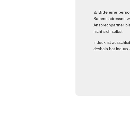
⚠️
Bitte eine pers
Sammeladressen wie
Ansprechpartner ble
nicht sich selbst.
induux ist ausschli
deshalb hat induux 