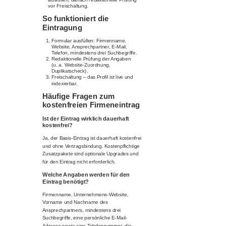
vor Freischaltung.
So funktioniert die
Eintragung
Formular ausfüllen: Firmenname,
Website, Ansprechpartner, E-Mail,
Telefon, mindestens drei Suchbegriffe.
Redaktionelle Prüfung der Angaben
(u. a. Website-Zuordnung,
Duplikatscheck).
Freischaltung – das Profil ist live und
indexierbar.
Häufige Fragen zum
kostenfreien Firmeneintrag
Ist der Eintrag wirklich dauerhaft
kostenfrei?
Ja, der Basis-Eintrag ist dauerhaft kostenfrei
und ohne Vertragsbindung. Kostenpflichtige
Zusatzpakete sind optionale Upgrades und
für den Eintrag nicht erforderlich.
Welche Angaben werden für den
Eintrag benötigt?
Firmenname, Unternehmens-Website,
Vorname und Nachname des
Ansprechpartners, mindestens drei
Suchbegriffe, eine persönliche E-Mail-
Adresse sowie eine Telefonnummer, die