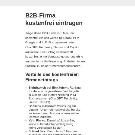
B2B-Firma
kostenfrei eintragen
Trage deine B2B-Firma in 3 Minuten
kostenfrei ein und werde für Einkäufer in
Google und in KI-Suchsystemen wie
ChatGPT, Perplexity, Gemini und Copilot
auffindbar. Der Eintrag ist dauerhaft
kostenfrei, ohne Vertragsbindung und ohne
automatische Verlängerung. Enthalten ist ein
Backlink zu deiner Unternehmenswebsite.
Vorteile des kostenfreien
Firmeneintrags
Sichtbarkeit bei Einkäufern:
Ranking
für die von dir gewählten Suchbegriffe
in Google und Referenzierung in KI-
Suchsystemen (ChatGPT, Perplexity,
Gemini, Copilot).
Backlink inklusive:
Verlinkung zur
eigenen Unternehmenswebsite bereits
im kostenfreien Account – relevant für
Domain-Autorität.
Kein Risiko:
Dauerhaft kostenfrei,
keine automatische Verlängerung,
keine versteckten Kosten.
Schnell live:
Formular in 3 Minuten
ausfüllen, danach redaktionelle Prüfung