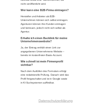
nicht veröffentlicht wird.
Wer kann eine B2B-Firma eintragen?
Hersteller und Anbieter als B2B-
Unternehmen können sich selbst eintragen.
Agenturen können ihre Kunden eintragen
und betreuen, jedoch nicht sich selbst als
Agentur.
Erhalte ich einen Backlink für meine
Unternehmenswebsite?
Ja, der Eintrag enthält einen Link zur
angegebenen Unternehmens-Website –
bereits im kostenfreien Basis-Account.
Wie schnell ist mein Firmenprofil
sichtbar?
Nach dem Ausfüllen des Formulars erfolgt
eine redaktionelle Prüfung. Danach wird das
Profil freigeschaltet und ist in Google sowie
in KI-Suchsystemen auffindbar.
Datenschutzerklärung