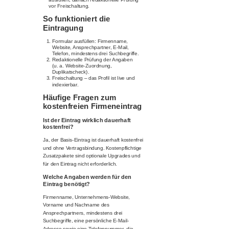
vor Freischaltung.
So funktioniert die
Eintragung
Formular ausfüllen: Firmenname,
Website, Ansprechpartner, E-Mail,
Telefon, mindestens drei Suchbegriffe.
Redaktionelle Prüfung der Angaben
(u. a. Website-Zuordnung,
Duplikatscheck).
Freischaltung – das Profil ist live und
indexierbar.
Häufige Fragen zum
kostenfreien Firmeneintrag
Ist der Eintrag wirklich dauerhaft
kostenfrei?
Ja, der Basis-Eintrag ist dauerhaft kostenfrei
und ohne Vertragsbindung. Kostenpflichtige
Zusatzpakete sind optionale Upgrades und
für den Eintrag nicht erforderlich.
Welche Angaben werden für den
Eintrag benötigt?
Firmenname, Unternehmens-Website,
Vorname und Nachname des
Ansprechpartners, mindestens drei
Suchbegriffe, eine persönliche E-Mail-
Adresse sowie eine Telefonnummer, die