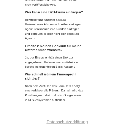
nicht veröffentlicht wird.
Wer kann eine B2B-Firma eintragen?
Hersteller und Anbieter als B2B-
Unternehmen können sich selbst eintragen.
Agenturen können ihre Kunden eintragen
und betreuen, jedoch nicht sich selbst als
Agentur.
Erhalte ich einen Backlink für meine
Unternehmenswebsite?
Ja, der Eintrag enthält einen Link zur
angegebenen Unternehmens-Website –
bereits im kostenfreien Basis-Account.
Wie schnell ist mein Firmenprofil
sichtbar?
Nach dem Ausfüllen des Formulars erfolgt
eine redaktionelle Prüfung. Danach wird das
Profil freigeschaltet und ist in Google sowie
in KI-Suchsystemen auffindbar.
Datenschutzerklärung