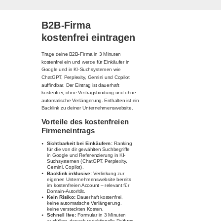
B2B-Firma
kostenfrei eintragen
Trage deine B2B-Firma in 3 Minuten
kostenfrei ein und werde für Einkäufer in
Google und in KI-Suchsystemen wie
ChatGPT, Perplexity, Gemini und Copilot
auffindbar. Der Eintrag ist dauerhaft
kostenfrei, ohne Vertragsbindung und ohne
automatische Verlängerung. Enthalten ist ein
Backlink zu deiner Unternehmenswebsite.
Vorteile des kostenfreien
Firmeneintrags
Sichtbarkeit bei Einkäufern:
Ranking
für die von dir gewählten Suchbegriffe
in Google und Referenzierung in KI-
Suchsystemen (ChatGPT, Perplexity,
Gemini, Copilot).
Backlink inklusive:
Verlinkung zur
eigenen Unternehmenswebsite bereits
im kostenfreien Account – relevant für
Domain-Autorität.
Kein Risiko:
Dauerhaft kostenfrei,
keine automatische Verlängerung,
keine versteckten Kosten.
Schnell live:
Formular in 3 Minuten
ausfüllen, danach redaktionelle Prüfung