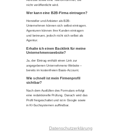
nicht veröffentlicht wird.
Wer kann eine B2B-Firma eintragen?
Hersteller und Anbieter als B2B-
Unternehmen können sich selbst eintragen.
Agenturen können ihre Kunden eintragen
und betreuen, jedoch nicht sich selbst als
Agentur.
Erhalte ich einen Backlink für meine
Unternehmenswebsite?
Ja, der Eintrag enthält einen Link zur
angegebenen Unternehmens-Website –
bereits im kostenfreien Basis-Account.
Wie schnell ist mein Firmenprofil
sichtbar?
Nach dem Ausfüllen des Formulars erfolgt
eine redaktionelle Prüfung. Danach wird das
Profil freigeschaltet und ist in Google sowie
in KI-Suchsystemen auffindbar.
Datenschutzerklärung