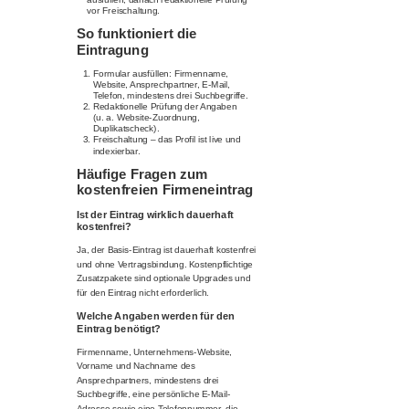
vor Freischaltung.
So funktioniert die
Eintragung
Formular ausfüllen: Firmenname,
Website, Ansprechpartner, E-Mail,
Telefon, mindestens drei Suchbegriffe.
Redaktionelle Prüfung der Angaben
(u. a. Website-Zuordnung,
Duplikatscheck).
Freischaltung – das Profil ist live und
indexierbar.
Häufige Fragen zum
kostenfreien Firmeneintrag
Ist der Eintrag wirklich dauerhaft
kostenfrei?
Ja, der Basis-Eintrag ist dauerhaft kostenfrei
und ohne Vertragsbindung. Kostenpflichtige
Zusatzpakete sind optionale Upgrades und
für den Eintrag nicht erforderlich.
Welche Angaben werden für den
Eintrag benötigt?
Firmenname, Unternehmens-Website,
Vorname und Nachname des
Ansprechpartners, mindestens drei
Suchbegriffe, eine persönliche E-Mail-
Adresse sowie eine Telefonnummer, die