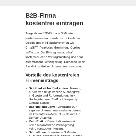
B2B-Firma
kostenfrei eintragen
Trage deine B2B-Firma in 3 Minuten
kostenfrei ein und werde für Einkäufer in
Google und in KI-Suchsystemen wie
ChatGPT, Perplexity, Gemini und Copilot
auffindbar. Der Eintrag ist dauerhaft
kostenfrei, ohne Vertragsbindung und ohne
automatische Verlängerung. Enthalten ist ein
Backlink zu deiner Unternehmenswebsite.
Vorteile des kostenfreien
Firmeneintrags
Sichtbarkeit bei Einkäufern:
Ranking
für die von dir gewählten Suchbegriffe
in Google und Referenzierung in KI-
Suchsystemen (ChatGPT, Perplexity,
Gemini, Copilot).
Backlink inklusive:
Verlinkung zur
eigenen Unternehmenswebsite bereits
im kostenfreien Account – relevant für
Domain-Autorität.
Kein Risiko:
Dauerhaft kostenfrei,
keine automatische Verlängerung,
keine versteckten Kosten.
Schnell live:
Formular in 3 Minuten
ausfüllen, danach redaktionelle Prüfung