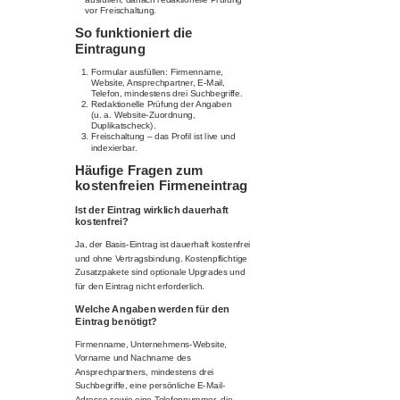
vor Freischaltung.
So funktioniert die
Eintragung
Formular ausfüllen: Firmenname,
Website, Ansprechpartner, E-Mail,
Telefon, mindestens drei Suchbegriffe.
Redaktionelle Prüfung der Angaben
(u. a. Website-Zuordnung,
Duplikatscheck).
Freischaltung – das Profil ist live und
indexierbar.
Häufige Fragen zum
kostenfreien Firmeneintrag
Ist der Eintrag wirklich dauerhaft
kostenfrei?
Ja, der Basis-Eintrag ist dauerhaft kostenfrei
und ohne Vertragsbindung. Kostenpflichtige
Zusatzpakete sind optionale Upgrades und
für den Eintrag nicht erforderlich.
Welche Angaben werden für den
Eintrag benötigt?
Firmenname, Unternehmens-Website,
Vorname und Nachname des
Ansprechpartners, mindestens drei
Suchbegriffe, eine persönliche E-Mail-
Adresse sowie eine Telefonnummer, die