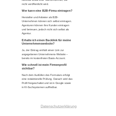
nicht veröffentlicht wird.
Wer kann eine B2B-Firma eintragen?
Hersteller und Anbieter als B2B-
Unternehmen können sich selbst eintragen.
Agenturen können ihre Kunden eintragen
und betreuen, jedoch nicht sich selbst als
Agentur.
Erhalte ich einen Backlink für meine
Unternehmenswebsite?
Ja, der Eintrag enthält einen Link zur
angegebenen Unternehmens-Website –
bereits im kostenfreien Basis-Account.
Wie schnell ist mein Firmenprofil
sichtbar?
Nach dem Ausfüllen des Formulars erfolgt
eine redaktionelle Prüfung. Danach wird das
Profil freigeschaltet und ist in Google sowie
in KI-Suchsystemen auffindbar.
Datenschutzerklärung