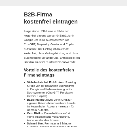
B2B-Firma
kostenfrei eintragen
Trage deine B2B-Firma in 3 Minuten
kostenfrei ein und werde für Einkäufer in
Google und in KI-Suchsystemen wie
ChatGPT, Perplexity, Gemini und Copilot
auffindbar. Der Eintrag ist dauerhaft
kostenfrei, ohne Vertragsbindung und ohne
automatische Verlängerung. Enthalten ist ein
Backlink zu deiner Unternehmenswebsite.
Vorteile des kostenfreien
Firmeneintrags
Sichtbarkeit bei Einkäufern:
Ranking
für die von dir gewählten Suchbegriffe
in Google und Referenzierung in KI-
Suchsystemen (ChatGPT, Perplexity,
Gemini, Copilot).
Backlink inklusive:
Verlinkung zur
eigenen Unternehmenswebsite bereits
im kostenfreien Account – relevant für
Domain-Autorität.
Kein Risiko:
Dauerhaft kostenfrei,
keine automatische Verlängerung,
keine versteckten Kosten.
Schnell live:
Formular in 3 Minuten
ausfüllen, danach redaktionelle Prüfung