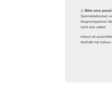
⚠️
Bitte eine pers
Sammeladressen wie
Ansprechpartner ble
nicht sich selbst.
induux ist ausschli
deshalb hat induux 