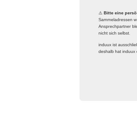
⚠️
Bitte eine pers
Sammeladressen wie
Ansprechpartner ble
nicht sich selbst.
induux ist ausschli
deshalb hat induux 