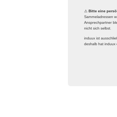
⚠️
Bitte eine pers
Sammeladressen wie
Ansprechpartner ble
nicht sich selbst.
induux ist ausschli
deshalb hat induux 