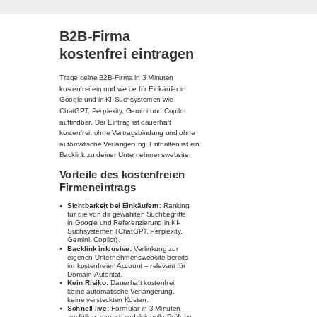
B2B-Firma
kostenfrei eintragen
Trage deine B2B-Firma in 3 Minuten
kostenfrei ein und werde für Einkäufer in
Google und in KI-Suchsystemen wie
ChatGPT, Perplexity, Gemini und Copilot
auffindbar. Der Eintrag ist dauerhaft
kostenfrei, ohne Vertragsbindung und ohne
automatische Verlängerung. Enthalten ist ein
Backlink zu deiner Unternehmenswebsite.
Vorteile des kostenfreien
Firmeneintrags
Sichtbarkeit bei Einkäufern:
Ranking
für die von dir gewählten Suchbegriffe
in Google und Referenzierung in KI-
Suchsystemen (ChatGPT, Perplexity,
Gemini, Copilot).
Backlink inklusive:
Verlinkung zur
eigenen Unternehmenswebsite bereits
im kostenfreien Account – relevant für
Domain-Autorität.
Kein Risiko:
Dauerhaft kostenfrei,
keine automatische Verlängerung,
keine versteckten Kosten.
Schnell live:
Formular in 3 Minuten
ausfüllen, danach redaktionelle Prüfung