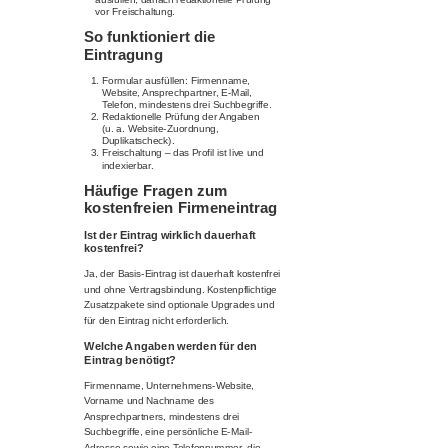
vor Freischaltung.
So funktioniert die
Eintragung
Formular ausfüllen: Firmenname,
Website, Ansprechpartner, E-Mail,
Telefon, mindestens drei Suchbegriffe.
Redaktionelle Prüfung der Angaben
(u. a. Website-Zuordnung,
Duplikatscheck).
Freischaltung – das Profil ist live und
indexierbar.
Häufige Fragen zum
kostenfreien Firmeneintrag
Ist der Eintrag wirklich dauerhaft
kostenfrei?
Ja, der Basis-Eintrag ist dauerhaft kostenfrei
und ohne Vertragsbindung. Kostenpflichtige
Zusatzpakete sind optionale Upgrades und
für den Eintrag nicht erforderlich.
Welche Angaben werden für den
Eintrag benötigt?
Firmenname, Unternehmens-Website,
Vorname und Nachname des
Ansprechpartners, mindestens drei
Suchbegriffe, eine persönliche E-Mail-
Adresse sowie eine Telefonnummer, die