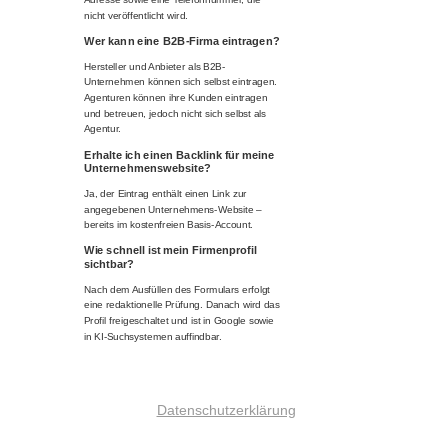
nicht veröffentlicht wird.
Wer kann eine B2B-Firma eintragen?
Hersteller und Anbieter als B2B-
Unternehmen können sich selbst eintragen.
Agenturen können ihre Kunden eintragen
und betreuen, jedoch nicht sich selbst als
Agentur.
Erhalte ich einen Backlink für meine
Unternehmenswebsite?
Ja, der Eintrag enthält einen Link zur
angegebenen Unternehmens-Website –
bereits im kostenfreien Basis-Account.
Wie schnell ist mein Firmenprofil
sichtbar?
Nach dem Ausfüllen des Formulars erfolgt
eine redaktionelle Prüfung. Danach wird das
Profil freigeschaltet und ist in Google sowie
in KI-Suchsystemen auffindbar.
Datenschutzerklärung