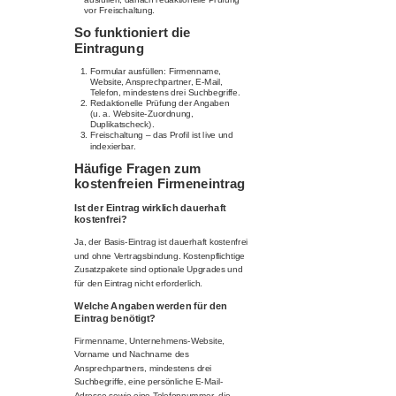
vor Freischaltung.
So funktioniert die
Eintragung
Formular ausfüllen: Firmenname,
Website, Ansprechpartner, E-Mail,
Telefon, mindestens drei Suchbegriffe.
Redaktionelle Prüfung der Angaben
(u. a. Website-Zuordnung,
Duplikatscheck).
Freischaltung – das Profil ist live und
indexierbar.
Häufige Fragen zum
kostenfreien Firmeneintrag
Ist der Eintrag wirklich dauerhaft
kostenfrei?
Ja, der Basis-Eintrag ist dauerhaft kostenfrei
und ohne Vertragsbindung. Kostenpflichtige
Zusatzpakete sind optionale Upgrades und
für den Eintrag nicht erforderlich.
Welche Angaben werden für den
Eintrag benötigt?
Firmenname, Unternehmens-Website,
Vorname und Nachname des
Ansprechpartners, mindestens drei
Suchbegriffe, eine persönliche E-Mail-
Adresse sowie eine Telefonnummer, die