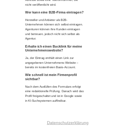
nicht veröffentlicht wird.
Wer kann eine B2B-Firma eintragen?
Hersteller und Anbieter als B2B-
Unternehmen können sich selbst eintragen.
Agenturen können ihre Kunden eintragen
und betreuen, jedoch nicht sich selbst als
Agentur.
Erhalte ich einen Backlink für meine
Unternehmenswebsite?
Ja, der Eintrag enthält einen Link zur
angegebenen Unternehmens-Website –
bereits im kostenfreien Basis-Account.
Wie schnell ist mein Firmenprofil
sichtbar?
Nach dem Ausfüllen des Formulars erfolgt
eine redaktionelle Prüfung. Danach wird das
Profil freigeschaltet und ist in Google sowie
in KI-Suchsystemen auffindbar.
Datenschutzerklärung