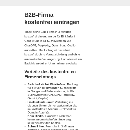
B2B-Firma
kostenfrei eintragen
Trage deine B2B-Firma in 3 Minuten
kostenfrei ein und werde für Einkäufer in
Google und in KI-Suchsystemen wie
ChatGPT, Perplexity, Gemini und Copilot
auffindbar. Der Eintrag ist dauerhaft
kostenfrei, ohne Vertragsbindung und ohne
automatische Verlängerung. Enthalten ist ein
Backlink zu deiner Unternehmenswebsite.
Vorteile des kostenfreien
Firmeneintrags
Sichtbarkeit bei Einkäufern:
Ranking
für die von dir gewählten Suchbegriffe
in Google und Referenzierung in KI-
Suchsystemen (ChatGPT, Perplexity,
Gemini, Copilot).
Backlink inklusive:
Verlinkung zur
eigenen Unternehmenswebsite bereits
im kostenfreien Account – relevant für
Domain-Autorität.
Kein Risiko:
Dauerhaft kostenfrei,
keine automatische Verlängerung,
keine versteckten Kosten.
Schnell live:
Formular in 3 Minuten
ausfüllen, danach redaktionelle Prüfung