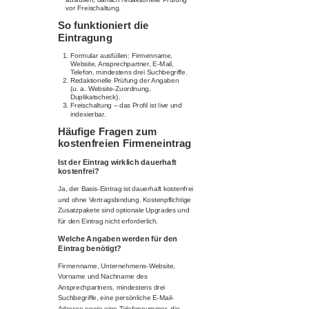
vor Freischaltung.
So funktioniert die
Eintragung
Formular ausfüllen: Firmenname,
Website, Ansprechpartner, E-Mail,
Telefon, mindestens drei Suchbegriffe.
Redaktionelle Prüfung der Angaben
(u. a. Website-Zuordnung,
Duplikatscheck).
Freischaltung – das Profil ist live und
indexierbar.
Häufige Fragen zum
kostenfreien Firmeneintrag
Ist der Eintrag wirklich dauerhaft
kostenfrei?
Ja, der Basis-Eintrag ist dauerhaft kostenfrei
und ohne Vertragsbindung. Kostenpflichtige
Zusatzpakete sind optionale Upgrades und
für den Eintrag nicht erforderlich.
Welche Angaben werden für den
Eintrag benötigt?
Firmenname, Unternehmens-Website,
Vorname und Nachname des
Ansprechpartners, mindestens drei
Suchbegriffe, eine persönliche E-Mail-
Adresse sowie eine Telefonnummer, die