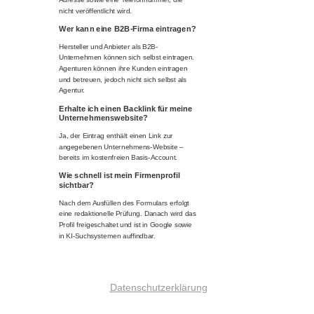
nicht veröffentlicht wird.
Wer kann eine B2B-Firma eintragen?
Hersteller und Anbieter als B2B-
Unternehmen können sich selbst eintragen.
Agenturen können ihre Kunden eintragen
und betreuen, jedoch nicht sich selbst als
Agentur.
Erhalte ich einen Backlink für meine
Unternehmenswebsite?
Ja, der Eintrag enthält einen Link zur
angegebenen Unternehmens-Website –
bereits im kostenfreien Basis-Account.
Wie schnell ist mein Firmenprofil
sichtbar?
Nach dem Ausfüllen des Formulars erfolgt
eine redaktionelle Prüfung. Danach wird das
Profil freigeschaltet und ist in Google sowie
in KI-Suchsystemen auffindbar.
Datenschutzerklärung