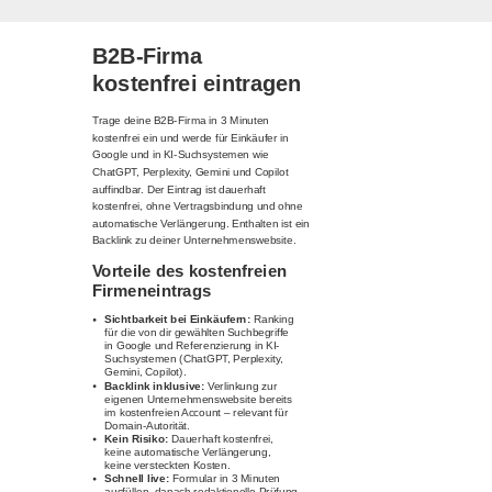
B2B-Firma
kostenfrei eintragen
Trage deine B2B-Firma in 3 Minuten
kostenfrei ein und werde für Einkäufer in
Google und in KI-Suchsystemen wie
ChatGPT, Perplexity, Gemini und Copilot
auffindbar. Der Eintrag ist dauerhaft
kostenfrei, ohne Vertragsbindung und ohne
automatische Verlängerung. Enthalten ist ein
Backlink zu deiner Unternehmenswebsite.
Vorteile des kostenfreien
Firmeneintrags
Sichtbarkeit bei Einkäufern:
Ranking
für die von dir gewählten Suchbegriffe
in Google und Referenzierung in KI-
Suchsystemen (ChatGPT, Perplexity,
Gemini, Copilot).
Backlink inklusive:
Verlinkung zur
eigenen Unternehmenswebsite bereits
im kostenfreien Account – relevant für
Domain-Autorität.
Kein Risiko:
Dauerhaft kostenfrei,
keine automatische Verlängerung,
keine versteckten Kosten.
Schnell live:
Formular in 3 Minuten
ausfüllen, danach redaktionelle Prüfung