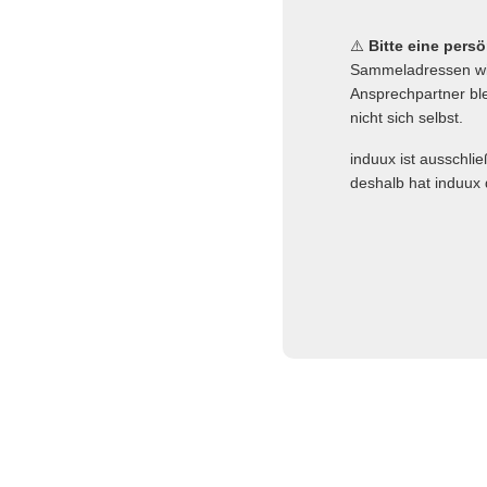
⚠️
Bitte eine pers
Sammeladressen wie
Ansprechpartner ble
nicht sich selbst.
induux ist ausschli
deshalb hat induux 