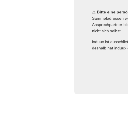
⚠️
Bitte eine pers
Sammeladressen wie
Ansprechpartner ble
nicht sich selbst.
induux ist ausschli
deshalb hat induux 