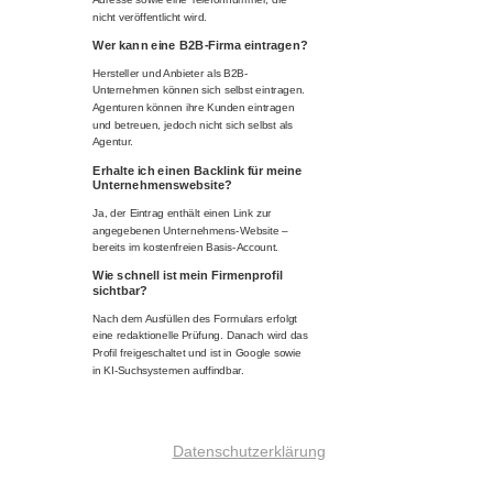
nicht veröffentlicht wird.
Wer kann eine B2B-Firma eintragen?
Hersteller und Anbieter als B2B-
Unternehmen können sich selbst eintragen.
Agenturen können ihre Kunden eintragen
und betreuen, jedoch nicht sich selbst als
Agentur.
Erhalte ich einen Backlink für meine
Unternehmenswebsite?
Ja, der Eintrag enthält einen Link zur
angegebenen Unternehmens-Website –
bereits im kostenfreien Basis-Account.
Wie schnell ist mein Firmenprofil
sichtbar?
Nach dem Ausfüllen des Formulars erfolgt
eine redaktionelle Prüfung. Danach wird das
Profil freigeschaltet und ist in Google sowie
in KI-Suchsystemen auffindbar.
Datenschutzerklärung