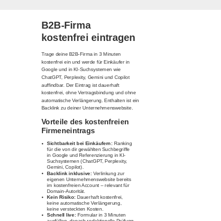
B2B-Firma
kostenfrei eintragen
Trage deine B2B-Firma in 3 Minuten
kostenfrei ein und werde für Einkäufer in
Google und in KI-Suchsystemen wie
ChatGPT, Perplexity, Gemini und Copilot
auffindbar. Der Eintrag ist dauerhaft
kostenfrei, ohne Vertragsbindung und ohne
automatische Verlängerung. Enthalten ist ein
Backlink zu deiner Unternehmenswebsite.
Vorteile des kostenfreien
Firmeneintrags
Sichtbarkeit bei Einkäufern:
Ranking
für die von dir gewählten Suchbegriffe
in Google und Referenzierung in KI-
Suchsystemen (ChatGPT, Perplexity,
Gemini, Copilot).
Backlink inklusive:
Verlinkung zur
eigenen Unternehmenswebsite bereits
im kostenfreien Account – relevant für
Domain-Autorität.
Kein Risiko:
Dauerhaft kostenfrei,
keine automatische Verlängerung,
keine versteckten Kosten.
Schnell live:
Formular in 3 Minuten
ausfüllen, danach redaktionelle Prüfung