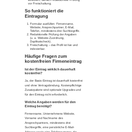
vor Freischaltung.
So funktioniert die
Eintragung
Formular ausfüllen: Firmenname,
Website, Ansprechpartner, E-Mail,
Telefon, mindestens drei Suchbegriffe.
Redaktionelle Prüfung der Angaben
(u. a. Website-Zuordnung,
Duplikatscheck).
Freischaltung – das Profil ist live und
indexierbar.
Häufige Fragen zum
kostenfreien Firmeneintrag
Ist der Eintrag wirklich dauerhaft
kostenfrei?
Ja, der Basis-Eintrag ist dauerhaft kostenfrei
und ohne Vertragsbindung. Kostenpflichtige
Zusatzpakete sind optionale Upgrades und
für den Eintrag nicht erforderlich.
Welche Angaben werden für den
Eintrag benötigt?
Firmenname, Unternehmens-Website,
Vorname und Nachname des
Ansprechpartners, mindestens drei
Suchbegriffe, eine persönliche E-Mail-
Adresse sowie eine Telefonnummer, die