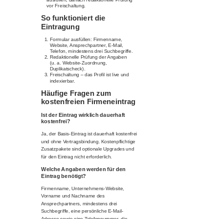
vor Freischaltung.
So funktioniert die
Eintragung
Formular ausfüllen: Firmenname,
Website, Ansprechpartner, E-Mail,
Telefon, mindestens drei Suchbegriffe.
Redaktionelle Prüfung der Angaben
(u. a. Website-Zuordnung,
Duplikatscheck).
Freischaltung – das Profil ist live und
indexierbar.
Häufige Fragen zum
kostenfreien Firmeneintrag
Ist der Eintrag wirklich dauerhaft
kostenfrei?
Ja, der Basis-Eintrag ist dauerhaft kostenfrei
und ohne Vertragsbindung. Kostenpflichtige
Zusatzpakete sind optionale Upgrades und
für den Eintrag nicht erforderlich.
Welche Angaben werden für den
Eintrag benötigt?
Firmenname, Unternehmens-Website,
Vorname und Nachname des
Ansprechpartners, mindestens drei
Suchbegriffe, eine persönliche E-Mail-
Adresse sowie eine Telefonnummer, die