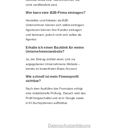
nicht veröffentlicht wird.
Wer kann eine B2B-Firma eintragen?
Hersteller und Anbieter als B2B-
Unternehmen können sich selbst eintragen.
Agenturen können ihre Kunden eintragen
und betreuen, jedoch nicht sich selbst als
Agentur.
Erhalte ich einen Backlink für meine
Unternehmenswebsite?
Ja, der Eintrag enthält einen Link zur
angegebenen Unternehmens-Website –
bereits im kostenfreien Basis-Account.
Wie schnell ist mein Firmenprofil
sichtbar?
Nach dem Ausfüllen des Formulars erfolgt
eine redaktionelle Prüfung. Danach wird das
Profil freigeschaltet und ist in Google sowie
in KI-Suchsystemen auffindbar.
Datenschutzerklärung