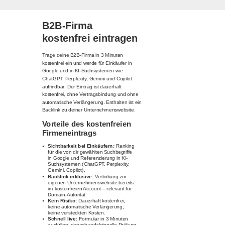
B2B-Firma
kostenfrei eintragen
Trage deine B2B-Firma in 3 Minuten
kostenfrei ein und werde für Einkäufer in
Google und in KI-Suchsystemen wie
ChatGPT, Perplexity, Gemini und Copilot
auffindbar. Der Eintrag ist dauerhaft
kostenfrei, ohne Vertragsbindung und ohne
automatische Verlängerung. Enthalten ist ein
Backlink zu deiner Unternehmenswebsite.
Vorteile des kostenfreien
Firmeneintrags
Sichtbarkeit bei Einkäufern:
Ranking
für die von dir gewählten Suchbegriffe
in Google und Referenzierung in KI-
Suchsystemen (ChatGPT, Perplexity,
Gemini, Copilot).
Backlink inklusive:
Verlinkung zur
eigenen Unternehmenswebsite bereits
im kostenfreien Account – relevant für
Domain-Autorität.
Kein Risiko:
Dauerhaft kostenfrei,
keine automatische Verlängerung,
keine versteckten Kosten.
Schnell live:
Formular in 3 Minuten
ausfüllen, danach redaktionelle Prüfung