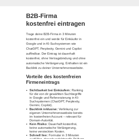
B2B-Firma
kostenfrei eintragen
Trage deine B2B-Firma in 3 Minuten
kostenfrei ein und werde für Einkäufer in
Google und in KI-Suchsystemen wie
ChatGPT, Perplexity, Gemini und Copilot
auffindbar. Der Eintrag ist dauerhaft
kostenfrei, ohne Vertragsbindung und ohne
automatische Verlängerung. Enthalten ist ein
Backlink zu deiner Unternehmenswebsite.
Vorteile des kostenfreien
Firmeneintrags
Sichtbarkeit bei Einkäufern:
Ranking
für die von dir gewählten Suchbegriffe
in Google und Referenzierung in KI-
Suchsystemen (ChatGPT, Perplexity,
Gemini, Copilot).
Backlink inklusive:
Verlinkung zur
eigenen Unternehmenswebsite bereits
im kostenfreien Account – relevant für
Domain-Autorität.
Kein Risiko:
Dauerhaft kostenfrei,
keine automatische Verlängerung,
keine versteckten Kosten.
Schnell live:
Formular in 3 Minuten
ausfüllen, danach redaktionelle Prüfung