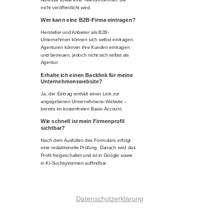
nicht veröffentlicht wird.
Wer kann eine B2B-Firma eintragen?
Hersteller und Anbieter als B2B-
Unternehmen können sich selbst eintragen.
Agenturen können ihre Kunden eintragen
und betreuen, jedoch nicht sich selbst als
Agentur.
Erhalte ich einen Backlink für meine
Unternehmenswebsite?
Ja, der Eintrag enthält einen Link zur
angegebenen Unternehmens-Website –
bereits im kostenfreien Basis-Account.
Wie schnell ist mein Firmenprofil
sichtbar?
Nach dem Ausfüllen des Formulars erfolgt
eine redaktionelle Prüfung. Danach wird das
Profil freigeschaltet und ist in Google sowie
in KI-Suchsystemen auffindbar.
Datenschutzerklärung