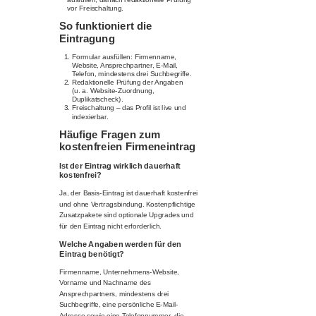
vor Freischaltung.
So funktioniert die
Eintragung
Formular ausfüllen: Firmenname,
Website, Ansprechpartner, E-Mail,
Telefon, mindestens drei Suchbegriffe.
Redaktionelle Prüfung der Angaben
(u. a. Website-Zuordnung,
Duplikatscheck).
Freischaltung – das Profil ist live und
indexierbar.
Häufige Fragen zum
kostenfreien Firmeneintrag
Ist der Eintrag wirklich dauerhaft
kostenfrei?
Ja, der Basis-Eintrag ist dauerhaft kostenfrei
und ohne Vertragsbindung. Kostenpflichtige
Zusatzpakete sind optionale Upgrades und
für den Eintrag nicht erforderlich.
Welche Angaben werden für den
Eintrag benötigt?
Firmenname, Unternehmens-Website,
Vorname und Nachname des
Ansprechpartners, mindestens drei
Suchbegriffe, eine persönliche E-Mail-
Adresse sowie eine Telefonnummer, die