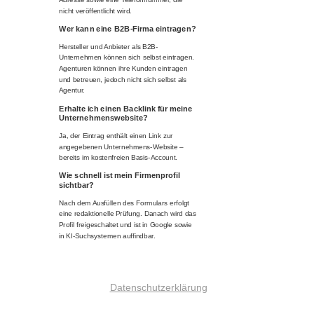
nicht veröffentlicht wird.
Wer kann eine B2B-Firma eintragen?
Hersteller und Anbieter als B2B-
Unternehmen können sich selbst eintragen.
Agenturen können ihre Kunden eintragen
und betreuen, jedoch nicht sich selbst als
Agentur.
Erhalte ich einen Backlink für meine
Unternehmenswebsite?
Ja, der Eintrag enthält einen Link zur
angegebenen Unternehmens-Website –
bereits im kostenfreien Basis-Account.
Wie schnell ist mein Firmenprofil
sichtbar?
Nach dem Ausfüllen des Formulars erfolgt
eine redaktionelle Prüfung. Danach wird das
Profil freigeschaltet und ist in Google sowie
in KI-Suchsystemen auffindbar.
Datenschutzerklärung