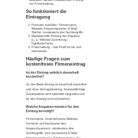
vor Freischaltung.
So funktioniert die
Eintragung
Formular ausfüllen: Firmenname,
Website, Ansprechpartner, E-Mail,
Telefon, mindestens drei Suchbegriffe.
Redaktionelle Prüfung der Angaben
(u. a. Website-Zuordnung,
Duplikatscheck).
Freischaltung – das Profil ist live und
indexierbar.
Häufige Fragen zum
kostenfreien Firmeneintrag
Ist der Eintrag wirklich dauerhaft
kostenfrei?
Ja, der Basis-Eintrag ist dauerhaft kostenfrei
und ohne Vertragsbindung. Kostenpflichtige
Zusatzpakete sind optionale Upgrades und
für den Eintrag nicht erforderlich.
Welche Angaben werden für den
Eintrag benötigt?
Firmenname, Unternehmens-Website,
Vorname und Nachname des
Ansprechpartners, mindestens drei
Suchbegriffe, eine persönliche E-Mail-
Adresse sowie eine Telefonnummer, die