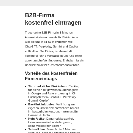
B2B-Firma
kostenfrei eintragen
Trage deine B2B-Firma in 3 Minuten
kostenfrei ein und werde für Einkäufer in
Google und in KI-Suchsystemen wie
ChatGPT, Perplexity, Gemini und Copilot
auffindbar. Der Eintrag ist dauerhaft
kostenfrei, ohne Vertragsbindung und ohne
automatische Verlängerung. Enthalten ist ein
Backlink zu deiner Unternehmenswebsite.
Vorteile des kostenfreien
Firmeneintrags
Sichtbarkeit bei Einkäufern:
Ranking
für die von dir gewählten Suchbegriffe
in Google und Referenzierung in KI-
Suchsystemen (ChatGPT, Perplexity,
Gemini, Copilot).
Backlink inklusive:
Verlinkung zur
eigenen Unternehmenswebsite bereits
im kostenfreien Account – relevant für
Domain-Autorität.
Kein Risiko:
Dauerhaft kostenfrei,
keine automatische Verlängerung,
keine versteckten Kosten.
Schnell live:
Formular in 3 Minuten
ausfüllen, danach redaktionelle Prüfung