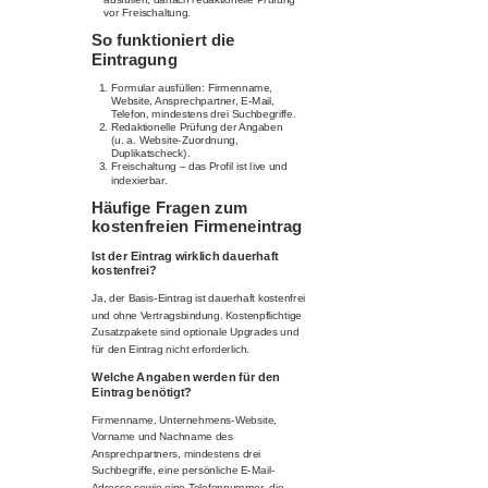
vor Freischaltung.
So funktioniert die
Eintragung
Formular ausfüllen: Firmenname,
Website, Ansprechpartner, E-Mail,
Telefon, mindestens drei Suchbegriffe.
Redaktionelle Prüfung der Angaben
(u. a. Website-Zuordnung,
Duplikatscheck).
Freischaltung – das Profil ist live und
indexierbar.
Häufige Fragen zum
kostenfreien Firmeneintrag
Ist der Eintrag wirklich dauerhaft
kostenfrei?
Ja, der Basis-Eintrag ist dauerhaft kostenfrei
und ohne Vertragsbindung. Kostenpflichtige
Zusatzpakete sind optionale Upgrades und
für den Eintrag nicht erforderlich.
Welche Angaben werden für den
Eintrag benötigt?
Firmenname, Unternehmens-Website,
Vorname und Nachname des
Ansprechpartners, mindestens drei
Suchbegriffe, eine persönliche E-Mail-
Adresse sowie eine Telefonnummer, die