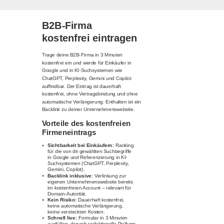
B2B-Firma
kostenfrei eintragen
Trage deine B2B-Firma in 3 Minuten
kostenfrei ein und werde für Einkäufer in
Google und in KI-Suchsystemen wie
ChatGPT, Perplexity, Gemini und Copilot
auffindbar. Der Eintrag ist dauerhaft
kostenfrei, ohne Vertragsbindung und ohne
automatische Verlängerung. Enthalten ist ein
Backlink zu deiner Unternehmenswebsite.
Vorteile des kostenfreien
Firmeneintrags
Sichtbarkeit bei Einkäufern:
Ranking
für die von dir gewählten Suchbegriffe
in Google und Referenzierung in KI-
Suchsystemen (ChatGPT, Perplexity,
Gemini, Copilot).
Backlink inklusive:
Verlinkung zur
eigenen Unternehmenswebsite bereits
im kostenfreien Account – relevant für
Domain-Autorität.
Kein Risiko:
Dauerhaft kostenfrei,
keine automatische Verlängerung,
keine versteckten Kosten.
Schnell live:
Formular in 3 Minuten
ausfüllen, danach redaktionelle Prüfung