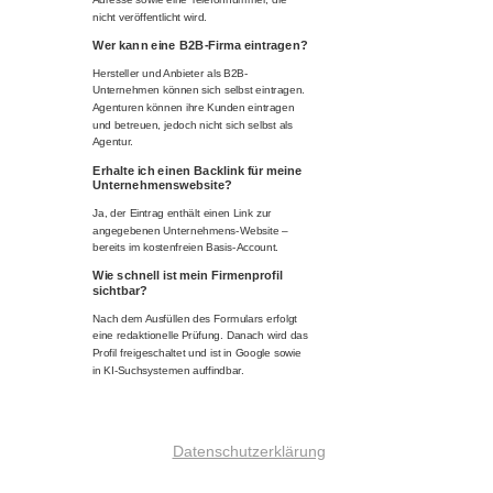
nicht veröffentlicht wird.
Wer kann eine B2B-Firma eintragen?
Hersteller und Anbieter als B2B-
Unternehmen können sich selbst eintragen.
Agenturen können ihre Kunden eintragen
und betreuen, jedoch nicht sich selbst als
Agentur.
Erhalte ich einen Backlink für meine
Unternehmenswebsite?
Ja, der Eintrag enthält einen Link zur
angegebenen Unternehmens-Website –
bereits im kostenfreien Basis-Account.
Wie schnell ist mein Firmenprofil
sichtbar?
Nach dem Ausfüllen des Formulars erfolgt
eine redaktionelle Prüfung. Danach wird das
Profil freigeschaltet und ist in Google sowie
in KI-Suchsystemen auffindbar.
Datenschutzerklärung