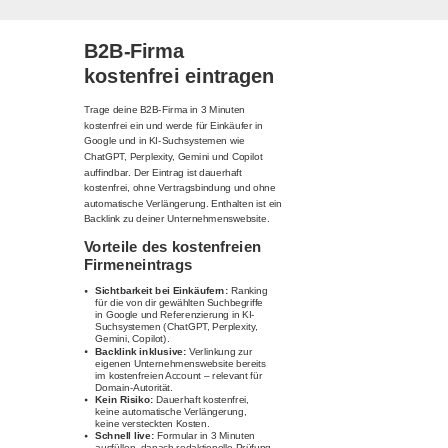
B2B-Firma
kostenfrei eintragen
Trage deine B2B-Firma in 3 Minuten
kostenfrei ein und werde für Einkäufer in
Google und in KI-Suchsystemen wie
ChatGPT, Perplexity, Gemini und Copilot
auffindbar. Der Eintrag ist dauerhaft
kostenfrei, ohne Vertragsbindung und ohne
automatische Verlängerung. Enthalten ist ein
Backlink zu deiner Unternehmenswebsite.
Vorteile des kostenfreien
Firmeneintrags
Sichtbarkeit bei Einkäufern:
Ranking
für die von dir gewählten Suchbegriffe
in Google und Referenzierung in KI-
Suchsystemen (ChatGPT, Perplexity,
Gemini, Copilot).
Backlink inklusive:
Verlinkung zur
eigenen Unternehmenswebsite bereits
im kostenfreien Account – relevant für
Domain-Autorität.
Kein Risiko:
Dauerhaft kostenfrei,
keine automatische Verlängerung,
keine versteckten Kosten.
Schnell live:
Formular in 3 Minuten
ausfüllen, danach redaktionelle Prüfung