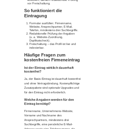
vor Freischaltung.
So funktioniert die
Eintragung
Formular ausfüllen: Firmenname,
Website, Ansprechpartner, E-Mail,
Telefon, mindestens drei Suchbegriffe.
Redaktionelle Prüfung der Angaben
(u. a. Website-Zuordnung,
Duplikatscheck).
Freischaltung – das Profil ist live und
indexierbar.
Häufige Fragen zum
kostenfreien Firmeneintrag
Ist der Eintrag wirklich dauerhaft
kostenfrei?
Ja, der Basis-Eintrag ist dauerhaft kostenfrei
und ohne Vertragsbindung. Kostenpflichtige
Zusatzpakete sind optionale Upgrades und
für den Eintrag nicht erforderlich.
Welche Angaben werden für den
Eintrag benötigt?
Firmenname, Unternehmens-Website,
Vorname und Nachname des
Ansprechpartners, mindestens drei
Suchbegriffe, eine persönliche E-Mail-
Adresse sowie eine Telefonnummer, die