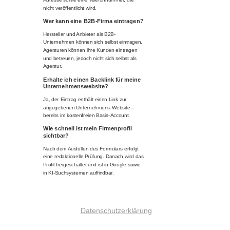
nicht veröffentlicht wird.
Wer kann eine B2B-Firma eintragen?
Hersteller und Anbieter als B2B-
Unternehmen können sich selbst eintragen.
Agenturen können ihre Kunden eintragen
und betreuen, jedoch nicht sich selbst als
Agentur.
Erhalte ich einen Backlink für meine
Unternehmenswebsite?
Ja, der Eintrag enthält einen Link zur
angegebenen Unternehmens-Website –
bereits im kostenfreien Basis-Account.
Wie schnell ist mein Firmenprofil
sichtbar?
Nach dem Ausfüllen des Formulars erfolgt
eine redaktionelle Prüfung. Danach wird das
Profil freigeschaltet und ist in Google sowie
in KI-Suchsystemen auffindbar.
Datenschutzerklärung