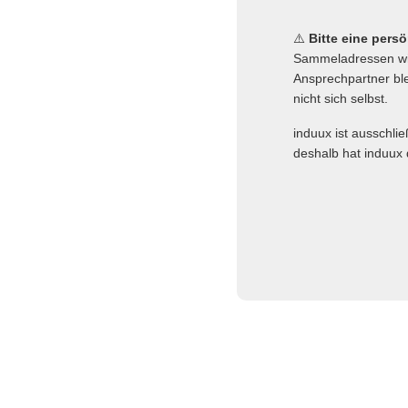
⚠️
Bitte eine pers
Sammeladressen wie
Ansprechpartner ble
nicht sich selbst.
induux ist ausschli
deshalb hat induux 