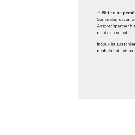
⚠️
Bitte eine pers
Sammeladressen wie
Ansprechpartner ble
nicht sich selbst.
induux ist ausschli
deshalb hat induux 