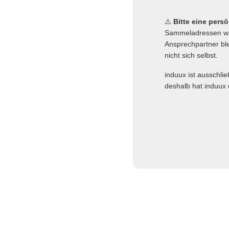
⚠️
Bitte eine pers
Sammeladressen wie
Ansprechpartner ble
nicht sich selbst.
induux ist ausschli
deshalb hat induux 