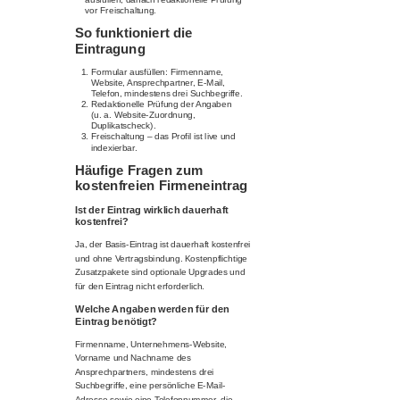
vor Freischaltung.
So funktioniert die
Eintragung
Formular ausfüllen: Firmenname,
Website, Ansprechpartner, E-Mail,
Telefon, mindestens drei Suchbegriffe.
Redaktionelle Prüfung der Angaben
(u. a. Website-Zuordnung,
Duplikatscheck).
Freischaltung – das Profil ist live und
indexierbar.
Häufige Fragen zum
kostenfreien Firmeneintrag
Ist der Eintrag wirklich dauerhaft
kostenfrei?
Ja, der Basis-Eintrag ist dauerhaft kostenfrei
und ohne Vertragsbindung. Kostenpflichtige
Zusatzpakete sind optionale Upgrades und
für den Eintrag nicht erforderlich.
Welche Angaben werden für den
Eintrag benötigt?
Firmenname, Unternehmens-Website,
Vorname und Nachname des
Ansprechpartners, mindestens drei
Suchbegriffe, eine persönliche E-Mail-
Adresse sowie eine Telefonnummer, die