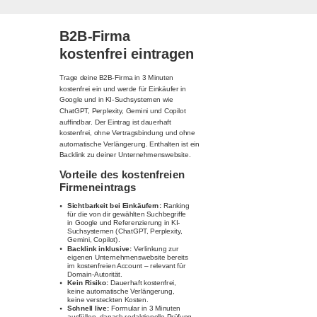
B2B-Firma
kostenfrei eintragen
Trage deine B2B-Firma in 3 Minuten
kostenfrei ein und werde für Einkäufer in
Google und in KI-Suchsystemen wie
ChatGPT, Perplexity, Gemini und Copilot
auffindbar. Der Eintrag ist dauerhaft
kostenfrei, ohne Vertragsbindung und ohne
automatische Verlängerung. Enthalten ist ein
Backlink zu deiner Unternehmenswebsite.
Vorteile des kostenfreien
Firmeneintrags
Sichtbarkeit bei Einkäufern:
Ranking
für die von dir gewählten Suchbegriffe
in Google und Referenzierung in KI-
Suchsystemen (ChatGPT, Perplexity,
Gemini, Copilot).
Backlink inklusive:
Verlinkung zur
eigenen Unternehmenswebsite bereits
im kostenfreien Account – relevant für
Domain-Autorität.
Kein Risiko:
Dauerhaft kostenfrei,
keine automatische Verlängerung,
keine versteckten Kosten.
Schnell live:
Formular in 3 Minuten
ausfüllen, danach redaktionelle Prüfung