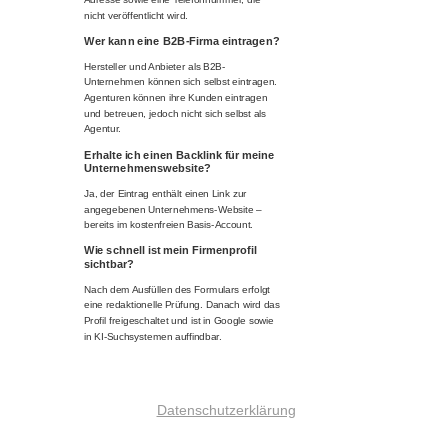
nicht veröffentlicht wird.
Wer kann eine B2B-Firma eintragen?
Hersteller und Anbieter als B2B-
Unternehmen können sich selbst eintragen.
Agenturen können ihre Kunden eintragen
und betreuen, jedoch nicht sich selbst als
Agentur.
Erhalte ich einen Backlink für meine
Unternehmenswebsite?
Ja, der Eintrag enthält einen Link zur
angegebenen Unternehmens-Website –
bereits im kostenfreien Basis-Account.
Wie schnell ist mein Firmenprofil
sichtbar?
Nach dem Ausfüllen des Formulars erfolgt
eine redaktionelle Prüfung. Danach wird das
Profil freigeschaltet und ist in Google sowie
in KI-Suchsystemen auffindbar.
Datenschutzerklärung