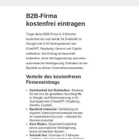
B2B-Firma
kostenfrei eintragen
Trage deine B2B-Firma in 3 Minuten
kostenfrei ein und werde für Einkäufer in
Google und in KI-Suchsystemen wie
ChatGPT, Perplexity, Gemini und Copilot
auffindbar. Der Eintrag ist dauerhaft
kostenfrei, ohne Vertragsbindung und ohne
automatische Verlängerung. Enthalten ist ein
Backlink zu deiner Unternehmenswebsite.
Vorteile des kostenfreien
Firmeneintrags
Sichtbarkeit bei Einkäufern:
Ranking
für die von dir gewählten Suchbegriffe
in Google und Referenzierung in KI-
Suchsystemen (ChatGPT, Perplexity,
Gemini, Copilot).
Backlink inklusive:
Verlinkung zur
eigenen Unternehmenswebsite bereits
im kostenfreien Account – relevant für
Domain-Autorität.
Kein Risiko:
Dauerhaft kostenfrei,
keine automatische Verlängerung,
keine versteckten Kosten.
Schnell live:
Formular in 3 Minuten
ausfüllen, danach redaktionelle Prüfung