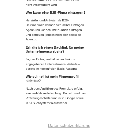
nicht veröffentlicht wird.
Wer kann eine B2B-Firma eintragen?
Hersteller und Anbieter als B2B-
Unternehmen können sich selbst eintragen.
Agenturen können ihre Kunden eintragen
und betreuen, jedoch nicht sich selbst als
Agentur.
Erhalte ich einen Backlink für meine
Unternehmenswebsite?
Ja, der Eintrag enthält einen Link zur
angegebenen Unternehmens-Website –
bereits im kostenfreien Basis-Account.
Wie schnell ist mein Firmenprofil
sichtbar?
Nach dem Ausfüllen des Formulars erfolgt
eine redaktionelle Prüfung. Danach wird das
Profil freigeschaltet und ist in Google sowie
in KI-Suchsystemen auffindbar.
Datenschutzerklärung