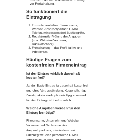
vor Freischaltung.
So funktioniert die
Eintragung
Formular ausfüllen: Firmenname,
Website, Ansprechpartner, E-Mail,
Telefon, mindestens drei Suchbegriffe.
Redaktionelle Prüfung der Angaben
(u. a. Website-Zuordnung,
Duplikatscheck).
Freischaltung – das Profil ist live und
indexierbar.
Häufige Fragen zum
kostenfreien Firmeneintrag
Ist der Eintrag wirklich dauerhaft
kostenfrei?
Ja, der Basis-Eintrag ist dauerhaft kostenfrei
und ohne Vertragsbindung. Kostenpflichtige
Zusatzpakete sind optionale Upgrades und
für den Eintrag nicht erforderlich.
Welche Angaben werden für den
Eintrag benötigt?
Firmenname, Unternehmens-Website,
Vorname und Nachname des
Ansprechpartners, mindestens drei
Suchbegriffe, eine persönliche E-Mail-
Adresse sowie eine Telefonnummer, die