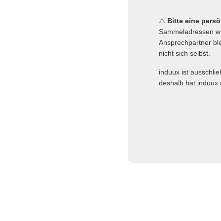
⚠️
Bitte eine pers
Sammeladressen wie
Ansprechpartner ble
nicht sich selbst.
induux ist ausschli
deshalb hat induux 