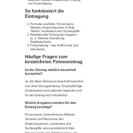
vor Freischaltung.
So funktioniert die
Eintragung
Formular ausfüllen: Firmenname,
Website, Ansprechpartner, E-Mail,
Telefon, mindestens drei Suchbegriffe.
Redaktionelle Prüfung der Angaben
(u. a. Website-Zuordnung,
Duplikatscheck).
Freischaltung – das Profil ist live und
indexierbar.
Häufige Fragen zum
kostenfreien Firmeneintrag
Ist der Eintrag wirklich dauerhaft
kostenfrei?
Ja, der Basis-Eintrag ist dauerhaft kostenfrei
und ohne Vertragsbindung. Kostenpflichtige
Zusatzpakete sind optionale Upgrades und
für den Eintrag nicht erforderlich.
Welche Angaben werden für den
Eintrag benötigt?
Firmenname, Unternehmens-Website,
Vorname und Nachname des
Ansprechpartners, mindestens drei
Suchbegriffe, eine persönliche E-Mail-
Adresse sowie eine Telefonnummer, die