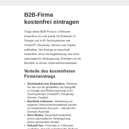
B2B-Firma
kostenfrei eintragen
Trage deine B2B-Firma in 3 Minuten
kostenfrei ein und werde für Einkäufer in
Google und in KI-Suchsystemen wie
ChatGPT, Perplexity, Gemini und Copilot
auffindbar. Der Eintrag ist dauerhaft
kostenfrei, ohne Vertragsbindung und ohne
automatische Verlängerung. Enthalten ist ein
Backlink zu deiner Unternehmenswebsite.
Vorteile des kostenfreien
Firmeneintrags
Sichtbarkeit bei Einkäufern:
Ranking
für die von dir gewählten Suchbegriffe
in Google und Referenzierung in KI-
Suchsystemen (ChatGPT, Perplexity,
Gemini, Copilot).
Backlink inklusive:
Verlinkung zur
eigenen Unternehmenswebsite bereits
im kostenfreien Account – relevant für
Domain-Autorität.
Kein Risiko:
Dauerhaft kostenfrei,
keine automatische Verlängerung,
keine versteckten Kosten.
Schnell live:
Formular in 3 Minuten
ausfüllen, danach redaktionelle Prüfung