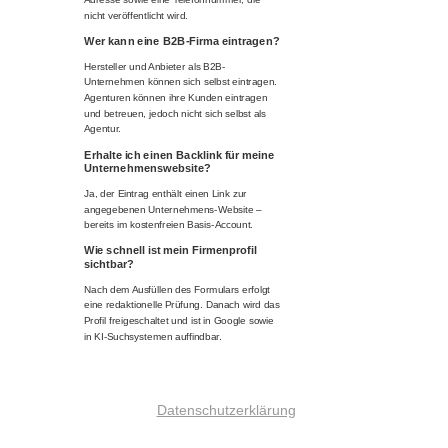
nicht veröffentlicht wird.
Wer kann eine B2B-Firma eintragen?
Hersteller und Anbieter als B2B-
Unternehmen können sich selbst eintragen.
Agenturen können ihre Kunden eintragen
und betreuen, jedoch nicht sich selbst als
Agentur.
Erhalte ich einen Backlink für meine
Unternehmenswebsite?
Ja, der Eintrag enthält einen Link zur
angegebenen Unternehmens-Website –
bereits im kostenfreien Basis-Account.
Wie schnell ist mein Firmenprofil
sichtbar?
Nach dem Ausfüllen des Formulars erfolgt
eine redaktionelle Prüfung. Danach wird das
Profil freigeschaltet und ist in Google sowie
in KI-Suchsystemen auffindbar.
Datenschutzerklärung