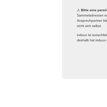
⚠️
Bitte eine pers
Sammeladressen wie
Ansprechpartner ble
nicht sich selbst.
induux ist ausschli
deshalb hat induux 