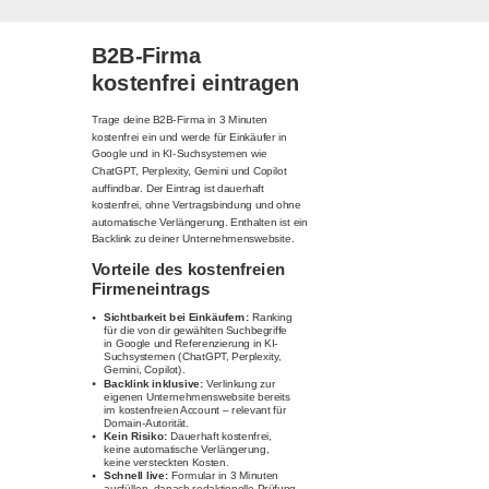
B2B-Firma
kostenfrei eintragen
Trage deine B2B-Firma in 3 Minuten
kostenfrei ein und werde für Einkäufer in
Google und in KI-Suchsystemen wie
ChatGPT, Perplexity, Gemini und Copilot
auffindbar. Der Eintrag ist dauerhaft
kostenfrei, ohne Vertragsbindung und ohne
automatische Verlängerung. Enthalten ist ein
Backlink zu deiner Unternehmenswebsite.
Vorteile des kostenfreien
Firmeneintrags
Sichtbarkeit bei Einkäufern:
Ranking
für die von dir gewählten Suchbegriffe
in Google und Referenzierung in KI-
Suchsystemen (ChatGPT, Perplexity,
Gemini, Copilot).
Backlink inklusive:
Verlinkung zur
eigenen Unternehmenswebsite bereits
im kostenfreien Account – relevant für
Domain-Autorität.
Kein Risiko:
Dauerhaft kostenfrei,
keine automatische Verlängerung,
keine versteckten Kosten.
Schnell live:
Formular in 3 Minuten
ausfüllen, danach redaktionelle Prüfung