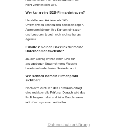
nicht veröffentlicht wird.
Wer kann eine B2B-Firma eintragen?
Hersteller und Anbieter als B2B-
Unternehmen können sich selbst eintragen.
Agenturen können ihre Kunden eintragen
und betreuen, jedoch nicht sich selbst als
Agentur.
Erhalte ich einen Backlink für meine
Unternehmenswebsite?
Ja, der Eintrag enthält einen Link zur
angegebenen Unternehmens-Website –
bereits im kostenfreien Basis-Account.
Wie schnell ist mein Firmenprofil
sichtbar?
Nach dem Ausfüllen des Formulars erfolgt
eine redaktionelle Prüfung. Danach wird das
Profil freigeschaltet und ist in Google sowie
in KI-Suchsystemen auffindbar.
Datenschutzerklärung