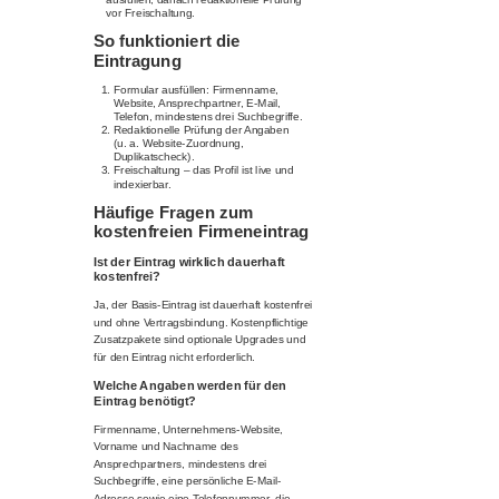
vor Freischaltung.
So funktioniert die
Eintragung
Formular ausfüllen: Firmenname,
Website, Ansprechpartner, E-Mail,
Telefon, mindestens drei Suchbegriffe.
Redaktionelle Prüfung der Angaben
(u. a. Website-Zuordnung,
Duplikatscheck).
Freischaltung – das Profil ist live und
indexierbar.
Häufige Fragen zum
kostenfreien Firmeneintrag
Ist der Eintrag wirklich dauerhaft
kostenfrei?
Ja, der Basis-Eintrag ist dauerhaft kostenfrei
und ohne Vertragsbindung. Kostenpflichtige
Zusatzpakete sind optionale Upgrades und
für den Eintrag nicht erforderlich.
Welche Angaben werden für den
Eintrag benötigt?
Firmenname, Unternehmens-Website,
Vorname und Nachname des
Ansprechpartners, mindestens drei
Suchbegriffe, eine persönliche E-Mail-
Adresse sowie eine Telefonnummer, die