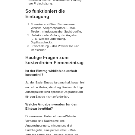
vor Freischaltung.
So funktioniert die
Eintragung
Formular ausfüllen: Firmenname,
Website, Ansprechpartner, E-Mail,
Telefon, mindestens drei Suchbegriffe.
Redaktionelle Prüfung der Angaben
(u. a. Website-Zuordnung,
Duplikatscheck).
Freischaltung – das Profil ist live und
indexierbar.
Häufige Fragen zum
kostenfreien Firmeneintrag
Ist der Eintrag wirklich dauerhaft
kostenfrei?
Ja, der Basis-Eintrag ist dauerhaft kostenfrei
und ohne Vertragsbindung. Kostenpflichtige
Zusatzpakete sind optionale Upgrades und
für den Eintrag nicht erforderlich.
Welche Angaben werden für den
Eintrag benötigt?
Firmenname, Unternehmens-Website,
Vorname und Nachname des
Ansprechpartners, mindestens drei
Suchbegriffe, eine persönliche E-Mail-
Adresse sowie eine Telefonnummer, die