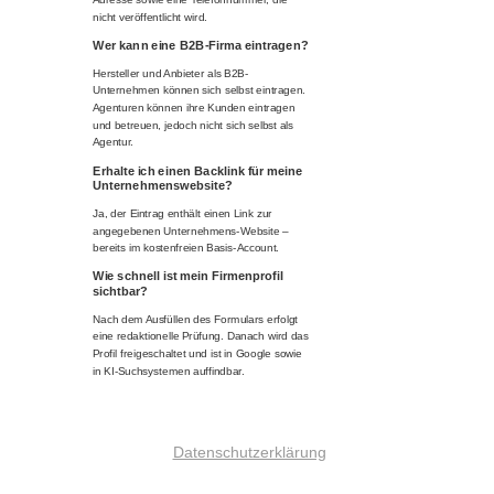
nicht veröffentlicht wird.
Wer kann eine B2B-Firma eintragen?
Hersteller und Anbieter als B2B-
Unternehmen können sich selbst eintragen.
Agenturen können ihre Kunden eintragen
und betreuen, jedoch nicht sich selbst als
Agentur.
Erhalte ich einen Backlink für meine
Unternehmenswebsite?
Ja, der Eintrag enthält einen Link zur
angegebenen Unternehmens-Website –
bereits im kostenfreien Basis-Account.
Wie schnell ist mein Firmenprofil
sichtbar?
Nach dem Ausfüllen des Formulars erfolgt
eine redaktionelle Prüfung. Danach wird das
Profil freigeschaltet und ist in Google sowie
in KI-Suchsystemen auffindbar.
Datenschutzerklärung