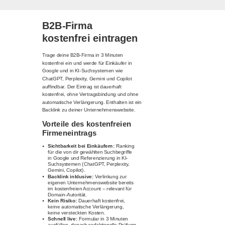
B2B-Firma
kostenfrei eintragen
Trage deine B2B-Firma in 3 Minuten
kostenfrei ein und werde für Einkäufer in
Google und in KI-Suchsystemen wie
ChatGPT, Perplexity, Gemini und Copilot
auffindbar. Der Eintrag ist dauerhaft
kostenfrei, ohne Vertragsbindung und ohne
automatische Verlängerung. Enthalten ist ein
Backlink zu deiner Unternehmenswebsite.
Vorteile des kostenfreien
Firmeneintrags
Sichtbarkeit bei Einkäufern:
Ranking
für die von dir gewählten Suchbegriffe
in Google und Referenzierung in KI-
Suchsystemen (ChatGPT, Perplexity,
Gemini, Copilot).
Backlink inklusive:
Verlinkung zur
eigenen Unternehmenswebsite bereits
im kostenfreien Account – relevant für
Domain-Autorität.
Kein Risiko:
Dauerhaft kostenfrei,
keine automatische Verlängerung,
keine versteckten Kosten.
Schnell live:
Formular in 3 Minuten
ausfüllen, danach redaktionelle Prüfung