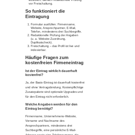
vor Freischaltung.
So funktioniert die
Eintragung
Formular ausfüllen: Firmenname,
Website, Ansprechpartner, E-Mail,
Telefon, mindestens drei Suchbegriffe.
Redaktionelle Prüfung der Angaben
(u. a. Website-Zuordnung,
Duplikatscheck).
Freischaltung – das Profil ist live und
indexierbar.
Häufige Fragen zum
kostenfreien Firmeneintrag
Ist der Eintrag wirklich dauerhaft
kostenfrei?
Ja, der Basis-Eintrag ist dauerhaft kostenfrei
und ohne Vertragsbindung. Kostenpflichtige
Zusatzpakete sind optionale Upgrades und
für den Eintrag nicht erforderlich.
Welche Angaben werden für den
Eintrag benötigt?
Firmenname, Unternehmens-Website,
Vorname und Nachname des
Ansprechpartners, mindestens drei
Suchbegriffe, eine persönliche E-Mail-
Adresse sowie eine Telefonnummer, die