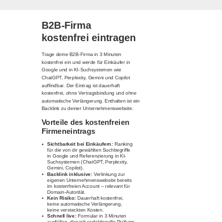
B2B-Firma
kostenfrei eintragen
Trage deine B2B-Firma in 3 Minuten
kostenfrei ein und werde für Einkäufer in
Google und in KI-Suchsystemen wie
ChatGPT, Perplexity, Gemini und Copilot
auffindbar. Der Eintrag ist dauerhaft
kostenfrei, ohne Vertragsbindung und ohne
automatische Verlängerung. Enthalten ist ein
Backlink zu deiner Unternehmenswebsite.
Vorteile des kostenfreien
Firmeneintrags
Sichtbarkeit bei Einkäufern:
Ranking
für die von dir gewählten Suchbegriffe
in Google und Referenzierung in KI-
Suchsystemen (ChatGPT, Perplexity,
Gemini, Copilot).
Backlink inklusive:
Verlinkung zur
eigenen Unternehmenswebsite bereits
im kostenfreien Account – relevant für
Domain-Autorität.
Kein Risiko:
Dauerhaft kostenfrei,
keine automatische Verlängerung,
keine versteckten Kosten.
Schnell live:
Formular in 3 Minuten
ausfüllen, danach redaktionelle Prüfung