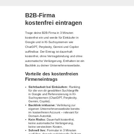
B2B-Firma
kostenfrei eintragen
Trage deine B2B-Firma in 3 Minuten
kostenfrei ein und werde für Einkäufer in
Google und in KI-Suchsystemen wie
ChatGPT, Perplexity, Gemini und Copilot
auffindbar. Der Eintrag ist dauerhaft
kostenfrei, ohne Vertragsbindung und ohne
automatische Verlängerung. Enthalten ist ein
Backlink zu deiner Unternehmenswebsite.
Vorteile des kostenfreien
Firmeneintrags
Sichtbarkeit bei Einkäufern:
Ranking
für die von dir gewählten Suchbegriffe
in Google und Referenzierung in KI-
Suchsystemen (ChatGPT, Perplexity,
Gemini, Copilot).
Backlink inklusive:
Verlinkung zur
eigenen Unternehmenswebsite bereits
im kostenfreien Account – relevant für
Domain-Autorität.
Kein Risiko:
Dauerhaft kostenfrei,
keine automatische Verlängerung,
keine versteckten Kosten.
Schnell live:
Formular in 3 Minuten
ausfüllen, danach redaktionelle Prüfung