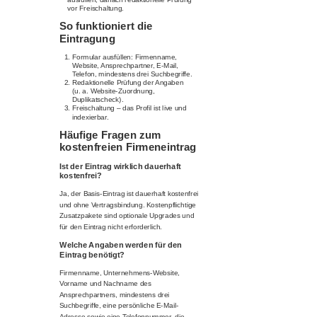
vor Freischaltung.
So funktioniert die
Eintragung
Formular ausfüllen: Firmenname,
Website, Ansprechpartner, E-Mail,
Telefon, mindestens drei Suchbegriffe.
Redaktionelle Prüfung der Angaben
(u. a. Website-Zuordnung,
Duplikatscheck).
Freischaltung – das Profil ist live und
indexierbar.
Häufige Fragen zum
kostenfreien Firmeneintrag
Ist der Eintrag wirklich dauerhaft
kostenfrei?
Ja, der Basis-Eintrag ist dauerhaft kostenfrei
und ohne Vertragsbindung. Kostenpflichtige
Zusatzpakete sind optionale Upgrades und
für den Eintrag nicht erforderlich.
Welche Angaben werden für den
Eintrag benötigt?
Firmenname, Unternehmens-Website,
Vorname und Nachname des
Ansprechpartners, mindestens drei
Suchbegriffe, eine persönliche E-Mail-
Adresse sowie eine Telefonnummer, die