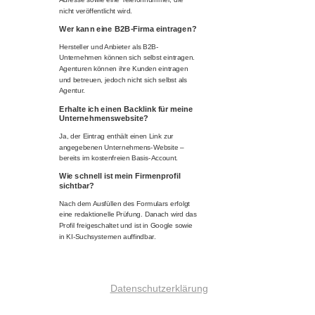
nicht veröffentlicht wird.
Wer kann eine B2B-Firma eintragen?
Hersteller und Anbieter als B2B-
Unternehmen können sich selbst eintragen.
Agenturen können ihre Kunden eintragen
und betreuen, jedoch nicht sich selbst als
Agentur.
Erhalte ich einen Backlink für meine
Unternehmenswebsite?
Ja, der Eintrag enthält einen Link zur
angegebenen Unternehmens-Website –
bereits im kostenfreien Basis-Account.
Wie schnell ist mein Firmenprofil
sichtbar?
Nach dem Ausfüllen des Formulars erfolgt
eine redaktionelle Prüfung. Danach wird das
Profil freigeschaltet und ist in Google sowie
in KI-Suchsystemen auffindbar.
Datenschutzerklärung