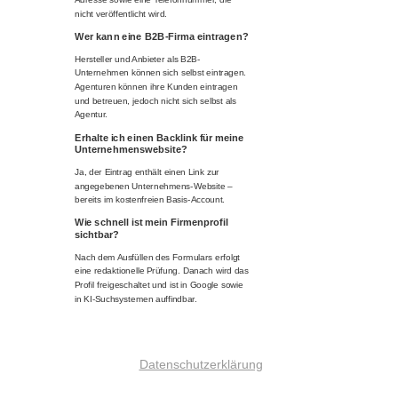
nicht veröffentlicht wird.
Wer kann eine B2B-Firma eintragen?
Hersteller und Anbieter als B2B-
Unternehmen können sich selbst eintragen.
Agenturen können ihre Kunden eintragen
und betreuen, jedoch nicht sich selbst als
Agentur.
Erhalte ich einen Backlink für meine
Unternehmenswebsite?
Ja, der Eintrag enthält einen Link zur
angegebenen Unternehmens-Website –
bereits im kostenfreien Basis-Account.
Wie schnell ist mein Firmenprofil
sichtbar?
Nach dem Ausfüllen des Formulars erfolgt
eine redaktionelle Prüfung. Danach wird das
Profil freigeschaltet und ist in Google sowie
in KI-Suchsystemen auffindbar.
Datenschutzerklärung