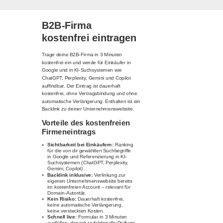
B2B-Firma
kostenfrei eintragen
Trage deine B2B-Firma in 3 Minuten
kostenfrei ein und werde für Einkäufer in
Google und in KI-Suchsystemen wie
ChatGPT, Perplexity, Gemini und Copilot
auffindbar. Der Eintrag ist dauerhaft
kostenfrei, ohne Vertragsbindung und ohne
automatische Verlängerung. Enthalten ist ein
Backlink zu deiner Unternehmenswebsite.
Vorteile des kostenfreien
Firmeneintrags
Sichtbarkeit bei Einkäufern:
Ranking
für die von dir gewählten Suchbegriffe
in Google und Referenzierung in KI-
Suchsystemen (ChatGPT, Perplexity,
Gemini, Copilot).
Backlink inklusive:
Verlinkung zur
eigenen Unternehmenswebsite bereits
im kostenfreien Account – relevant für
Domain-Autorität.
Kein Risiko:
Dauerhaft kostenfrei,
keine automatische Verlängerung,
keine versteckten Kosten.
Schnell live:
Formular in 3 Minuten
ausfüllen, danach redaktionelle Prüfung