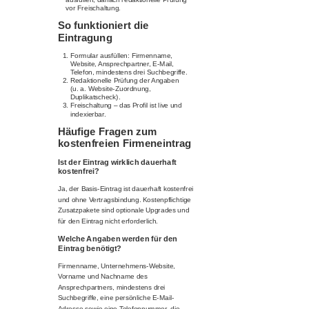
vor Freischaltung.
So funktioniert die
Eintragung
Formular ausfüllen: Firmenname,
Website, Ansprechpartner, E-Mail,
Telefon, mindestens drei Suchbegriffe.
Redaktionelle Prüfung der Angaben
(u. a. Website-Zuordnung,
Duplikatscheck).
Freischaltung – das Profil ist live und
indexierbar.
Häufige Fragen zum
kostenfreien Firmeneintrag
Ist der Eintrag wirklich dauerhaft
kostenfrei?
Ja, der Basis-Eintrag ist dauerhaft kostenfrei
und ohne Vertragsbindung. Kostenpflichtige
Zusatzpakete sind optionale Upgrades und
für den Eintrag nicht erforderlich.
Welche Angaben werden für den
Eintrag benötigt?
Firmenname, Unternehmens-Website,
Vorname und Nachname des
Ansprechpartners, mindestens drei
Suchbegriffe, eine persönliche E-Mail-
Adresse sowie eine Telefonnummer, die