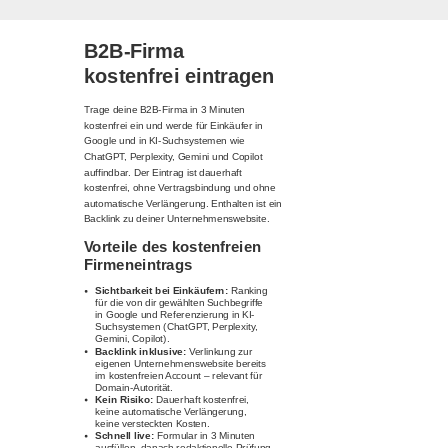
B2B-Firma
kostenfrei eintragen
Trage deine B2B-Firma in 3 Minuten
kostenfrei ein und werde für Einkäufer in
Google und in KI-Suchsystemen wie
ChatGPT, Perplexity, Gemini und Copilot
auffindbar. Der Eintrag ist dauerhaft
kostenfrei, ohne Vertragsbindung und ohne
automatische Verlängerung. Enthalten ist ein
Backlink zu deiner Unternehmenswebsite.
Vorteile des kostenfreien
Firmeneintrags
Sichtbarkeit bei Einkäufern:
Ranking
für die von dir gewählten Suchbegriffe
in Google und Referenzierung in KI-
Suchsystemen (ChatGPT, Perplexity,
Gemini, Copilot).
Backlink inklusive:
Verlinkung zur
eigenen Unternehmenswebsite bereits
im kostenfreien Account – relevant für
Domain-Autorität.
Kein Risiko:
Dauerhaft kostenfrei,
keine automatische Verlängerung,
keine versteckten Kosten.
Schnell live:
Formular in 3 Minuten
ausfüllen, danach redaktionelle Prüfung