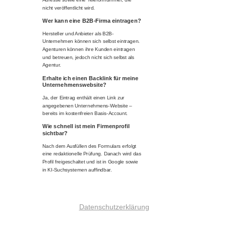
nicht veröffentlicht wird.
Wer kann eine B2B-Firma eintragen?
Hersteller und Anbieter als B2B-
Unternehmen können sich selbst eintragen.
Agenturen können ihre Kunden eintragen
und betreuen, jedoch nicht sich selbst als
Agentur.
Erhalte ich einen Backlink für meine
Unternehmenswebsite?
Ja, der Eintrag enthält einen Link zur
angegebenen Unternehmens-Website –
bereits im kostenfreien Basis-Account.
Wie schnell ist mein Firmenprofil
sichtbar?
Nach dem Ausfüllen des Formulars erfolgt
eine redaktionelle Prüfung. Danach wird das
Profil freigeschaltet und ist in Google sowie
in KI-Suchsystemen auffindbar.
Datenschutzerklärung