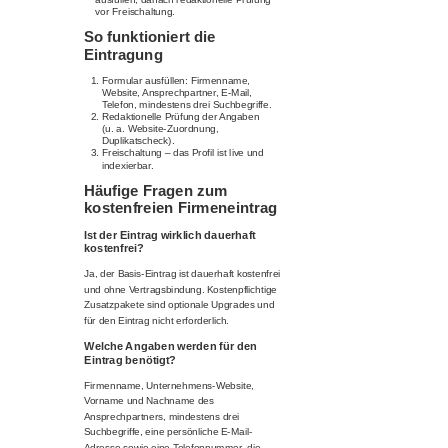
vor Freischaltung.
So funktioniert die
Eintragung
Formular ausfüllen: Firmenname,
Website, Ansprechpartner, E-Mail,
Telefon, mindestens drei Suchbegriffe.
Redaktionelle Prüfung der Angaben
(u. a. Website-Zuordnung,
Duplikatscheck).
Freischaltung – das Profil ist live und
indexierbar.
Häufige Fragen zum
kostenfreien Firmeneintrag
Ist der Eintrag wirklich dauerhaft
kostenfrei?
Ja, der Basis-Eintrag ist dauerhaft kostenfrei
und ohne Vertragsbindung. Kostenpflichtige
Zusatzpakete sind optionale Upgrades und
für den Eintrag nicht erforderlich.
Welche Angaben werden für den
Eintrag benötigt?
Firmenname, Unternehmens-Website,
Vorname und Nachname des
Ansprechpartners, mindestens drei
Suchbegriffe, eine persönliche E-Mail-
Adresse sowie eine Telefonnummer, die