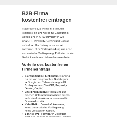
B2B-Firma
kostenfrei eintragen
Trage deine B2B-Firma in 3 Minuten
kostenfrei ein und werde für Einkäufer in
Google und in KI-Suchsystemen wie
ChatGPT, Perplexity, Gemini und Copilot
auffindbar. Der Eintrag ist dauerhaft
kostenfrei, ohne Vertragsbindung und ohne
automatische Verlängerung. Enthalten ist ein
Backlink zu deiner Unternehmenswebsite.
Vorteile des kostenfreien
Firmeneintrags
Sichtbarkeit bei Einkäufern:
Ranking
für die von dir gewählten Suchbegriffe
in Google und Referenzierung in KI-
Suchsystemen (ChatGPT, Perplexity,
Gemini, Copilot).
Backlink inklusive:
Verlinkung zur
eigenen Unternehmenswebsite bereits
im kostenfreien Account – relevant für
Domain-Autorität.
Kein Risiko:
Dauerhaft kostenfrei,
keine automatische Verlängerung,
keine versteckten Kosten.
Schnell live:
Formular in 3 Minuten
ausfüllen, danach redaktionelle Prüfung