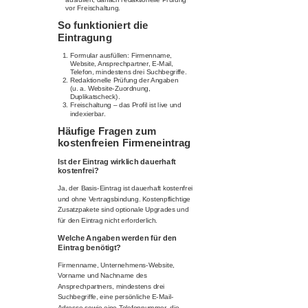
vor Freischaltung.
So funktioniert die
Eintragung
Formular ausfüllen: Firmenname,
Website, Ansprechpartner, E-Mail,
Telefon, mindestens drei Suchbegriffe.
Redaktionelle Prüfung der Angaben
(u. a. Website-Zuordnung,
Duplikatscheck).
Freischaltung – das Profil ist live und
indexierbar.
Häufige Fragen zum
kostenfreien Firmeneintrag
Ist der Eintrag wirklich dauerhaft
kostenfrei?
Ja, der Basis-Eintrag ist dauerhaft kostenfrei
und ohne Vertragsbindung. Kostenpflichtige
Zusatzpakete sind optionale Upgrades und
für den Eintrag nicht erforderlich.
Welche Angaben werden für den
Eintrag benötigt?
Firmenname, Unternehmens-Website,
Vorname und Nachname des
Ansprechpartners, mindestens drei
Suchbegriffe, eine persönliche E-Mail-
Adresse sowie eine Telefonnummer, die