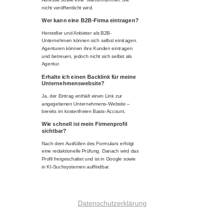
nicht veröffentlicht wird.
Wer kann eine B2B-Firma eintragen?
Hersteller und Anbieter als B2B-
Unternehmen können sich selbst eintragen.
Agenturen können ihre Kunden eintragen
und betreuen, jedoch nicht sich selbst als
Agentur.
Erhalte ich einen Backlink für meine
Unternehmenswebsite?
Ja, der Eintrag enthält einen Link zur
angegebenen Unternehmens-Website –
bereits im kostenfreien Basis-Account.
Wie schnell ist mein Firmenprofil
sichtbar?
Nach dem Ausfüllen des Formulars erfolgt
eine redaktionelle Prüfung. Danach wird das
Profil freigeschaltet und ist in Google sowie
in KI-Suchsystemen auffindbar.
Datenschutzerklärung