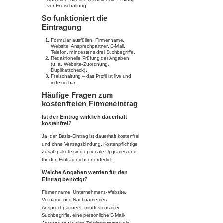
vor Freischaltung.
So funktioniert die
Eintragung
Formular ausfüllen: Firmenname,
Website, Ansprechpartner, E-Mail,
Telefon, mindestens drei Suchbegriffe.
Redaktionelle Prüfung der Angaben
(u. a. Website-Zuordnung,
Duplikatscheck).
Freischaltung – das Profil ist live und
indexierbar.
Häufige Fragen zum
kostenfreien Firmeneintrag
Ist der Eintrag wirklich dauerhaft
kostenfrei?
Ja, der Basis-Eintrag ist dauerhaft kostenfrei
und ohne Vertragsbindung. Kostenpflichtige
Zusatzpakete sind optionale Upgrades und
für den Eintrag nicht erforderlich.
Welche Angaben werden für den
Eintrag benötigt?
Firmenname, Unternehmens-Website,
Vorname und Nachname des
Ansprechpartners, mindestens drei
Suchbegriffe, eine persönliche E-Mail-
Adresse sowie eine Telefonnummer, die