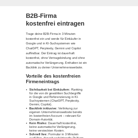
B2B-Firma
kostenfrei eintragen
Trage deine B2B-Firma in 3 Minuten
kostenfrei ein und werde für Einkäufer in
Google und in KI-Suchsystemen wie
ChatGPT, Perplexity, Gemini und Copilot
auffindbar. Der Eintrag ist dauerhaft
kostenfrei, ohne Vertragsbindung und ohne
automatische Verlängerung. Enthalten ist ein
Backlink zu deiner Unternehmenswebsite.
Vorteile des kostenfreien
Firmeneintrags
Sichtbarkeit bei Einkäufern:
Ranking
für die von dir gewählten Suchbegriffe
in Google und Referenzierung in KI-
Suchsystemen (ChatGPT, Perplexity,
Gemini, Copilot).
Backlink inklusive:
Verlinkung zur
eigenen Unternehmenswebsite bereits
im kostenfreien Account – relevant für
Domain-Autorität.
Kein Risiko:
Dauerhaft kostenfrei,
keine automatische Verlängerung,
keine versteckten Kosten.
Schnell live:
Formular in 3 Minuten
ausfüllen, danach redaktionelle Prüfung