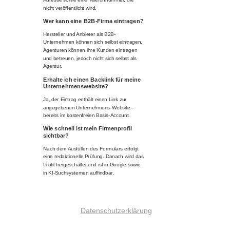
nicht veröffentlicht wird.
Wer kann eine B2B-Firma eintragen?
Hersteller und Anbieter als B2B-
Unternehmen können sich selbst eintragen.
Agenturen können ihre Kunden eintragen
und betreuen, jedoch nicht sich selbst als
Agentur.
Erhalte ich einen Backlink für meine
Unternehmenswebsite?
Ja, der Eintrag enthält einen Link zur
angegebenen Unternehmens-Website –
bereits im kostenfreien Basis-Account.
Wie schnell ist mein Firmenprofil
sichtbar?
Nach dem Ausfüllen des Formulars erfolgt
eine redaktionelle Prüfung. Danach wird das
Profil freigeschaltet und ist in Google sowie
in KI-Suchsystemen auffindbar.
Datenschutzerklärung