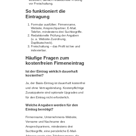
vor Freischaltung.
So funktioniert die
Eintragung
Formular ausfüllen: Firmenname,
Website, Ansprechpartner, E-Mail,
Telefon, mindestens drei Suchbegriffe.
Redaktionelle Prüfung der Angaben
(u. a. Website-Zuordnung,
Duplikatscheck).
Freischaltung – das Profil ist live und
indexierbar.
Häufige Fragen zum
kostenfreien Firmeneintrag
Ist der Eintrag wirklich dauerhaft
kostenfrei?
Ja, der Basis-Eintrag ist dauerhaft kostenfrei
und ohne Vertragsbindung. Kostenpflichtige
Zusatzpakete sind optionale Upgrades und
für den Eintrag nicht erforderlich.
Welche Angaben werden für den
Eintrag benötigt?
Firmenname, Unternehmens-Website,
Vorname und Nachname des
Ansprechpartners, mindestens drei
Suchbegriffe, eine persönliche E-Mail-
Adresse sowie eine Telefonnummer, die