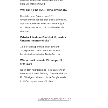
nicht veröffentlicht wird.
Wer kann eine B2B-Firma eintragen?
Hersteller und Anbieter als B2B-
Unternehmen können sich selbst eintragen.
Agenturen können ihre Kunden eintragen
und betreuen, jedoch nicht sich selbst als
Agentur.
Erhalte ich einen Backlink für meine
Unternehmenswebsite?
Ja, der Eintrag enthält einen Link zur
angegebenen Unternehmens-Website –
bereits im kostenfreien Basis-Account.
Wie schnell ist mein Firmenprofil
sichtbar?
Nach dem Ausfüllen des Formulars erfolgt
eine redaktionelle Prüfung. Danach wird das
Profil freigeschaltet und ist in Google sowie
in KI-Suchsystemen auffindbar.
Datenschutzerklärung