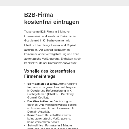
B2B-Firma
kostenfrei eintragen
Trage deine B2B-Firma in 3 Minuten
kostenfrei ein und werde für Einkäufer in
Google und in KI-Suchsystemen wie
ChatGPT, Perplexity, Gemini und Copilot
auffindbar. Der Eintrag ist dauerhaft
kostenfrei, ohne Vertragsbindung und ohne
automatische Verlängerung. Enthalten ist ein
Backlink zu deiner Unternehmenswebsite.
Vorteile des kostenfreien
Firmeneintrags
Sichtbarkeit bei Einkäufern:
Ranking
für die von dir gewählten Suchbegriffe
in Google und Referenzierung in KI-
Suchsystemen (ChatGPT, Perplexity,
Gemini, Copilot).
Backlink inklusive:
Verlinkung zur
eigenen Unternehmenswebsite bereits
im kostenfreien Account – relevant für
Domain-Autorität.
Kein Risiko:
Dauerhaft kostenfrei,
keine automatische Verlängerung,
keine versteckten Kosten.
Schnell live:
Formular in 3 Minuten
ausfüllen, danach redaktionelle Prüfung