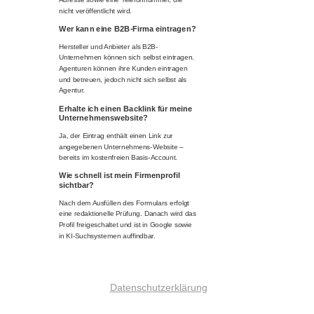
nicht veröffentlicht wird.
Wer kann eine B2B-Firma eintragen?
Hersteller und Anbieter als B2B-
Unternehmen können sich selbst eintragen.
Agenturen können ihre Kunden eintragen
und betreuen, jedoch nicht sich selbst als
Agentur.
Erhalte ich einen Backlink für meine
Unternehmenswebsite?
Ja, der Eintrag enthält einen Link zur
angegebenen Unternehmens-Website –
bereits im kostenfreien Basis-Account.
Wie schnell ist mein Firmenprofil
sichtbar?
Nach dem Ausfüllen des Formulars erfolgt
eine redaktionelle Prüfung. Danach wird das
Profil freigeschaltet und ist in Google sowie
in KI-Suchsystemen auffindbar.
Datenschutzerklärung