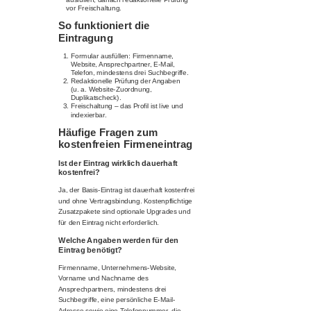
vor Freischaltung.
So funktioniert die
Eintragung
Formular ausfüllen: Firmenname,
Website, Ansprechpartner, E-Mail,
Telefon, mindestens drei Suchbegriffe.
Redaktionelle Prüfung der Angaben
(u. a. Website-Zuordnung,
Duplikatscheck).
Freischaltung – das Profil ist live und
indexierbar.
Häufige Fragen zum
kostenfreien Firmeneintrag
Ist der Eintrag wirklich dauerhaft
kostenfrei?
Ja, der Basis-Eintrag ist dauerhaft kostenfrei
und ohne Vertragsbindung. Kostenpflichtige
Zusatzpakete sind optionale Upgrades und
für den Eintrag nicht erforderlich.
Welche Angaben werden für den
Eintrag benötigt?
Firmenname, Unternehmens-Website,
Vorname und Nachname des
Ansprechpartners, mindestens drei
Suchbegriffe, eine persönliche E-Mail-
Adresse sowie eine Telefonnummer, die