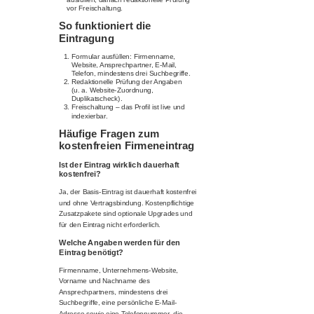
vor Freischaltung.
So funktioniert die
Eintragung
Formular ausfüllen: Firmenname,
Website, Ansprechpartner, E-Mail,
Telefon, mindestens drei Suchbegriffe.
Redaktionelle Prüfung der Angaben
(u. a. Website-Zuordnung,
Duplikatscheck).
Freischaltung – das Profil ist live und
indexierbar.
Häufige Fragen zum
kostenfreien Firmeneintrag
Ist der Eintrag wirklich dauerhaft
kostenfrei?
Ja, der Basis-Eintrag ist dauerhaft kostenfrei
und ohne Vertragsbindung. Kostenpflichtige
Zusatzpakete sind optionale Upgrades und
für den Eintrag nicht erforderlich.
Welche Angaben werden für den
Eintrag benötigt?
Firmenname, Unternehmens-Website,
Vorname und Nachname des
Ansprechpartners, mindestens drei
Suchbegriffe, eine persönliche E-Mail-
Adresse sowie eine Telefonnummer, die