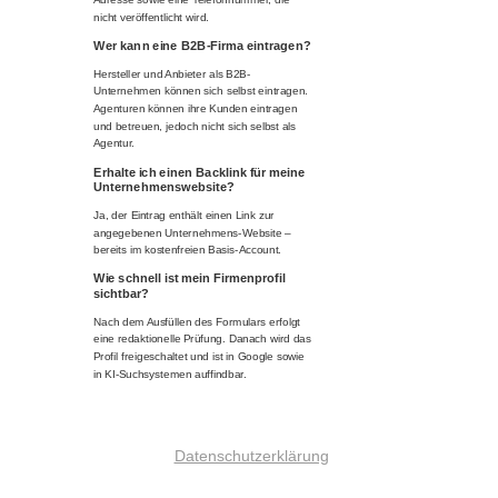
nicht veröffentlicht wird.
Wer kann eine B2B-Firma eintragen?
Hersteller und Anbieter als B2B-
Unternehmen können sich selbst eintragen.
Agenturen können ihre Kunden eintragen
und betreuen, jedoch nicht sich selbst als
Agentur.
Erhalte ich einen Backlink für meine
Unternehmenswebsite?
Ja, der Eintrag enthält einen Link zur
angegebenen Unternehmens-Website –
bereits im kostenfreien Basis-Account.
Wie schnell ist mein Firmenprofil
sichtbar?
Nach dem Ausfüllen des Formulars erfolgt
eine redaktionelle Prüfung. Danach wird das
Profil freigeschaltet und ist in Google sowie
in KI-Suchsystemen auffindbar.
Datenschutzerklärung