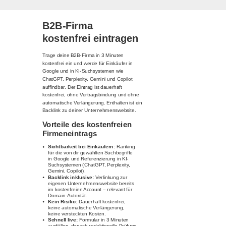
B2B-Firma
kostenfrei eintragen
Trage deine B2B-Firma in 3 Minuten
kostenfrei ein und werde für Einkäufer in
Google und in KI-Suchsystemen wie
ChatGPT, Perplexity, Gemini und Copilot
auffindbar. Der Eintrag ist dauerhaft
kostenfrei, ohne Vertragsbindung und ohne
automatische Verlängerung. Enthalten ist ein
Backlink zu deiner Unternehmenswebsite.
Vorteile des kostenfreien
Firmeneintrags
Sichtbarkeit bei Einkäufern:
Ranking
für die von dir gewählten Suchbegriffe
in Google und Referenzierung in KI-
Suchsystemen (ChatGPT, Perplexity,
Gemini, Copilot).
Backlink inklusive:
Verlinkung zur
eigenen Unternehmenswebsite bereits
im kostenfreien Account – relevant für
Domain-Autorität.
Kein Risiko:
Dauerhaft kostenfrei,
keine automatische Verlängerung,
keine versteckten Kosten.
Schnell live:
Formular in 3 Minuten
ausfüllen, danach redaktionelle Prüfung