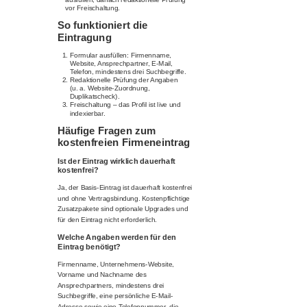
vor Freischaltung.
So funktioniert die
Eintragung
Formular ausfüllen: Firmenname,
Website, Ansprechpartner, E-Mail,
Telefon, mindestens drei Suchbegriffe.
Redaktionelle Prüfung der Angaben
(u. a. Website-Zuordnung,
Duplikatscheck).
Freischaltung – das Profil ist live und
indexierbar.
Häufige Fragen zum
kostenfreien Firmeneintrag
Ist der Eintrag wirklich dauerhaft
kostenfrei?
Ja, der Basis-Eintrag ist dauerhaft kostenfrei
und ohne Vertragsbindung. Kostenpflichtige
Zusatzpakete sind optionale Upgrades und
für den Eintrag nicht erforderlich.
Welche Angaben werden für den
Eintrag benötigt?
Firmenname, Unternehmens-Website,
Vorname und Nachname des
Ansprechpartners, mindestens drei
Suchbegriffe, eine persönliche E-Mail-
Adresse sowie eine Telefonnummer, die