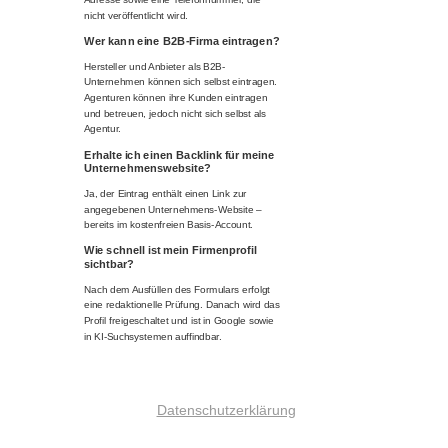
nicht veröffentlicht wird.
Wer kann eine B2B-Firma eintragen?
Hersteller und Anbieter als B2B-
Unternehmen können sich selbst eintragen.
Agenturen können ihre Kunden eintragen
und betreuen, jedoch nicht sich selbst als
Agentur.
Erhalte ich einen Backlink für meine
Unternehmenswebsite?
Ja, der Eintrag enthält einen Link zur
angegebenen Unternehmens-Website –
bereits im kostenfreien Basis-Account.
Wie schnell ist mein Firmenprofil
sichtbar?
Nach dem Ausfüllen des Formulars erfolgt
eine redaktionelle Prüfung. Danach wird das
Profil freigeschaltet und ist in Google sowie
in KI-Suchsystemen auffindbar.
Datenschutzerklärung