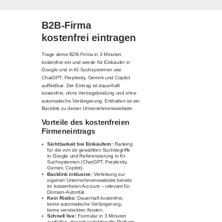
B2B-Firma
kostenfrei eintragen
Trage deine B2B-Firma in 3 Minuten
kostenfrei ein und werde für Einkäufer in
Google und in KI-Suchsystemen wie
ChatGPT, Perplexity, Gemini und Copilot
auffindbar. Der Eintrag ist dauerhaft
kostenfrei, ohne Vertragsbindung und ohne
automatische Verlängerung. Enthalten ist ein
Backlink zu deiner Unternehmenswebsite.
Vorteile des kostenfreien
Firmeneintrags
Sichtbarkeit bei Einkäufern:
Ranking
für die von dir gewählten Suchbegriffe
in Google und Referenzierung in KI-
Suchsystemen (ChatGPT, Perplexity,
Gemini, Copilot).
Backlink inklusive:
Verlinkung zur
eigenen Unternehmenswebsite bereits
im kostenfreien Account – relevant für
Domain-Autorität.
Kein Risiko:
Dauerhaft kostenfrei,
keine automatische Verlängerung,
keine versteckten Kosten.
Schnell live:
Formular in 3 Minuten
ausfüllen, danach redaktionelle Prüfung