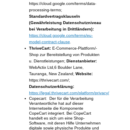
https://cloud.google.com/terms/data-
processing-terms;
Standardvertragsklauseln
(Gewährleistung Datenschutzniveau
bei Verarbeitung in Drittländern):
https://cloud.google.com/terms/eu-
model-contract-clause
.
ThriveCart:
E-Commerce-Plattform/-
Shop zur Bereitstellung von Produkten
u. Dienstleistungen;
Dienstanbieter:
WebActix Ltd,6 Boulder Lane,
Tauranga, New Zealand;
Website:
https://thrivecart.com/;
Datenschutzerklärung:
https://legal.thrivecart.com/platform/privacy/
Copecart: Der für die Verarbeitung
Verantwortliche hat auf dieser
Internetseite die Komponente
CopeCart integriert. Bei CopeCart
handelt es sich um eine Shop-
Software, mit deren Hilfe Unternehmen
digitale sowie physische Produkte und