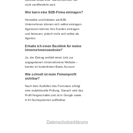
nicht veröffentlicht wird.
Wer kann eine B2B-Firma eintragen?
Hersteller und Anbieter als B2B-
Unternehmen können sich selbst eintragen.
Agenturen können ihre Kunden eintragen
und betreuen, jedoch nicht sich selbst als
Agentur.
Erhalte ich einen Backlink für meine
Unternehmenswebsite?
Ja, der Eintrag enthält einen Link zur
angegebenen Unternehmens-Website –
bereits im kostenfreien Basis-Account.
Wie schnell ist mein Firmenprofil
sichtbar?
Nach dem Ausfüllen des Formulars erfolgt
eine redaktionelle Prüfung. Danach wird das
Profil freigeschaltet und ist in Google sowie
in KI-Suchsystemen auffindbar.
Datenschutzerklärung