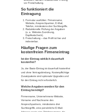
vor Freischaltung.
So funktioniert die
Eintragung
Formular ausfüllen: Firmenname,
Website, Ansprechpartner, E-Mail,
Telefon, mindestens drei Suchbegriffe.
Redaktionelle Prüfung der Angaben
(u. a. Website-Zuordnung,
Duplikatscheck).
Freischaltung – das Profil ist live und
indexierbar.
Häufige Fragen zum
kostenfreien Firmeneintrag
Ist der Eintrag wirklich dauerhaft
kostenfrei?
Ja, der Basis-Eintrag ist dauerhaft kostenfrei
und ohne Vertragsbindung. Kostenpflichtige
Zusatzpakete sind optionale Upgrades und
für den Eintrag nicht erforderlich.
Welche Angaben werden für den
Eintrag benötigt?
Firmenname, Unternehmens-Website,
Vorname und Nachname des
Ansprechpartners, mindestens drei
Suchbegriffe, eine persönliche E-Mail-
Adresse sowie eine Telefonnummer, die