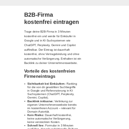
B2B-Firma
kostenfrei eintragen
Trage deine B2B-Firma in 3 Minuten
kostenfrei ein und werde für Einkäufer in
Google und in KI-Suchsystemen wie
ChatGPT, Perplexity, Gemini und Copilot
auffindbar. Der Eintrag ist dauerhaft
kostenfrei, ohne Vertragsbindung und ohne
automatische Verlängerung. Enthalten ist ein
Backlink zu deiner Unternehmenswebsite.
Vorteile des kostenfreien
Firmeneintrags
Sichtbarkeit bei Einkäufern:
Ranking
für die von dir gewählten Suchbegriffe
in Google und Referenzierung in KI-
Suchsystemen (ChatGPT, Perplexity,
Gemini, Copilot).
Backlink inklusive:
Verlinkung zur
eigenen Unternehmenswebsite bereits
im kostenfreien Account – relevant für
Domain-Autorität.
Kein Risiko:
Dauerhaft kostenfrei,
keine automatische Verlängerung,
keine versteckten Kosten.
Schnell live:
Formular in 3 Minuten
ausfüllen, danach redaktionelle Prüfung