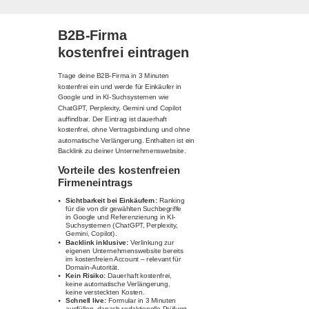
B2B-Firma
kostenfrei eintragen
Trage deine B2B-Firma in 3 Minuten
kostenfrei ein und werde für Einkäufer in
Google und in KI-Suchsystemen wie
ChatGPT, Perplexity, Gemini und Copilot
auffindbar. Der Eintrag ist dauerhaft
kostenfrei, ohne Vertragsbindung und ohne
automatische Verlängerung. Enthalten ist ein
Backlink zu deiner Unternehmenswebsite.
Vorteile des kostenfreien
Firmeneintrags
Sichtbarkeit bei Einkäufern:
Ranking
für die von dir gewählten Suchbegriffe
in Google und Referenzierung in KI-
Suchsystemen (ChatGPT, Perplexity,
Gemini, Copilot).
Backlink inklusive:
Verlinkung zur
eigenen Unternehmenswebsite bereits
im kostenfreien Account – relevant für
Domain-Autorität.
Kein Risiko:
Dauerhaft kostenfrei,
keine automatische Verlängerung,
keine versteckten Kosten.
Schnell live:
Formular in 3 Minuten
ausfüllen, danach redaktionelle Prüfung