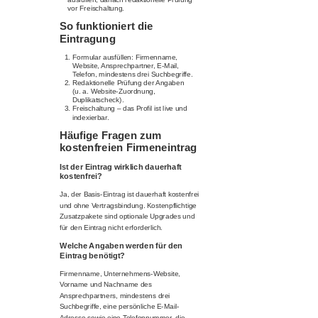
vor Freischaltung.
So funktioniert die
Eintragung
Formular ausfüllen: Firmenname,
Website, Ansprechpartner, E-Mail,
Telefon, mindestens drei Suchbegriffe.
Redaktionelle Prüfung der Angaben
(u. a. Website-Zuordnung,
Duplikatscheck).
Freischaltung – das Profil ist live und
indexierbar.
Häufige Fragen zum
kostenfreien Firmeneintrag
Ist der Eintrag wirklich dauerhaft
kostenfrei?
Ja, der Basis-Eintrag ist dauerhaft kostenfrei
und ohne Vertragsbindung. Kostenpflichtige
Zusatzpakete sind optionale Upgrades und
für den Eintrag nicht erforderlich.
Welche Angaben werden für den
Eintrag benötigt?
Firmenname, Unternehmens-Website,
Vorname und Nachname des
Ansprechpartners, mindestens drei
Suchbegriffe, eine persönliche E-Mail-
Adresse sowie eine Telefonnummer, die