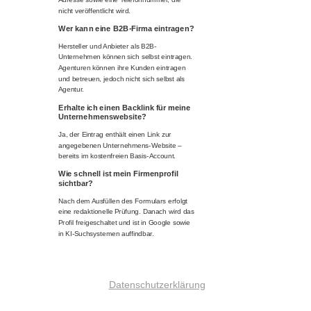
nicht veröffentlicht wird.
Wer kann eine B2B-Firma eintragen?
Hersteller und Anbieter als B2B-
Unternehmen können sich selbst eintragen.
Agenturen können ihre Kunden eintragen
und betreuen, jedoch nicht sich selbst als
Agentur.
Erhalte ich einen Backlink für meine
Unternehmenswebsite?
Ja, der Eintrag enthält einen Link zur
angegebenen Unternehmens-Website –
bereits im kostenfreien Basis-Account.
Wie schnell ist mein Firmenprofil
sichtbar?
Nach dem Ausfüllen des Formulars erfolgt
eine redaktionelle Prüfung. Danach wird das
Profil freigeschaltet und ist in Google sowie
in KI-Suchsystemen auffindbar.
Datenschutzerklärung