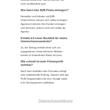
nicht veröffentlicht wird.
Wer kann eine B2B-Firma eintragen?
Hersteller und Anbieter als B2B-
Unternehmen können sich selbst eintragen.
Agenturen können ihre Kunden eintragen
und betreuen, jedoch nicht sich selbst als
Agentur.
Erhalte ich einen Backlink für meine
Unternehmenswebsite?
Ja, der Eintrag enthält einen Link zur
angegebenen Unternehmens-Website –
bereits im kostenfreien Basis-Account.
Wie schnell ist mein Firmenprofil
sichtbar?
Nach dem Ausfüllen des Formulars erfolgt
eine redaktionelle Prüfung. Danach wird das
Profil freigeschaltet und ist in Google sowie
in KI-Suchsystemen auffindbar.
Datenschutzerklärung