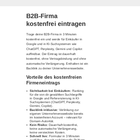
B2B-Firma
kostenfrei eintragen
Trage deine B2B-Firma in 3 Minuten
kostenfrei ein und werde für Einkäufer in
Google und in KI-Suchsystemen wie
ChatGPT, Perplexity, Gemini und Copilot
auffindbar. Der Eintrag ist dauerhaft
kostenfrei, ohne Vertragsbindung und ohne
automatische Verlängerung. Enthalten ist ein
Backlink zu deiner Unternehmenswebsite.
Vorteile des kostenfreien
Firmeneintrags
Sichtbarkeit bei Einkäufern:
Ranking
für die von dir gewählten Suchbegriffe
in Google und Referenzierung in KI-
Suchsystemen (ChatGPT, Perplexity,
Gemini, Copilot).
Backlink inklusive:
Verlinkung zur
eigenen Unternehmenswebsite bereits
im kostenfreien Account – relevant für
Domain-Autorität.
Kein Risiko:
Dauerhaft kostenfrei,
keine automatische Verlängerung,
keine versteckten Kosten.
Schnell live:
Formular in 3 Minuten
ausfüllen, danach redaktionelle Prüfung