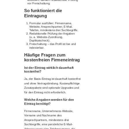
vor Freischaltung.
So funktioniert die
Eintragung
Formular ausfüllen: Firmenname,
Website, Ansprechpartner, E-Mail,
Telefon, mindestens drei Suchbegriffe.
Redaktionelle Prüfung der Angaben
(u. a. Website-Zuordnung,
Duplikatscheck).
Freischaltung – das Profil ist live und
indexierbar.
Häufige Fragen zum
kostenfreien Firmeneintrag
Ist der Eintrag wirklich dauerhaft
kostenfrei?
Ja, der Basis-Eintrag ist dauerhaft kostenfrei
und ohne Vertragsbindung. Kostenpflichtige
Zusatzpakete sind optionale Upgrades und
für den Eintrag nicht erforderlich.
Welche Angaben werden für den
Eintrag benötigt?
Firmenname, Unternehmens-Website,
Vorname und Nachname des
Ansprechpartners, mindestens drei
Suchbegriffe, eine persönliche E-Mail-
Adresse sowie eine Telefonnummer, die