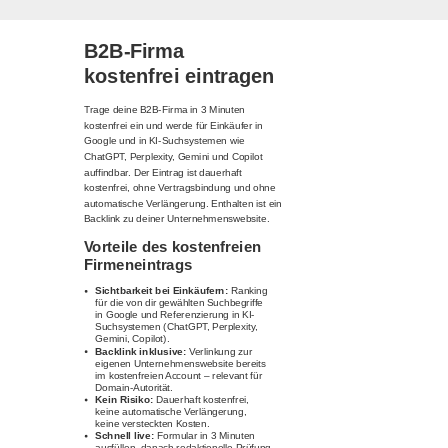
B2B-Firma
kostenfrei eintragen
Trage deine B2B-Firma in 3 Minuten
kostenfrei ein und werde für Einkäufer in
Google und in KI-Suchsystemen wie
ChatGPT, Perplexity, Gemini und Copilot
auffindbar. Der Eintrag ist dauerhaft
kostenfrei, ohne Vertragsbindung und ohne
automatische Verlängerung. Enthalten ist ein
Backlink zu deiner Unternehmenswebsite.
Vorteile des kostenfreien
Firmeneintrags
Sichtbarkeit bei Einkäufern:
Ranking
für die von dir gewählten Suchbegriffe
in Google und Referenzierung in KI-
Suchsystemen (ChatGPT, Perplexity,
Gemini, Copilot).
Backlink inklusive:
Verlinkung zur
eigenen Unternehmenswebsite bereits
im kostenfreien Account – relevant für
Domain-Autorität.
Kein Risiko:
Dauerhaft kostenfrei,
keine automatische Verlängerung,
keine versteckten Kosten.
Schnell live:
Formular in 3 Minuten
ausfüllen, danach redaktionelle Prüfung