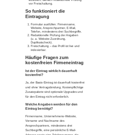
vor Freischaltung.
So funktioniert die
Eintragung
Formular ausfüllen: Firmenname,
Website, Ansprechpartner, E-Mail,
Telefon, mindestens drei Suchbegriffe.
Redaktionelle Prüfung der Angaben
(u. a. Website-Zuordnung,
Duplikatscheck).
Freischaltung – das Profil ist live und
indexierbar.
Häufige Fragen zum
kostenfreien Firmeneintrag
Ist der Eintrag wirklich dauerhaft
kostenfrei?
Ja, der Basis-Eintrag ist dauerhaft kostenfrei
und ohne Vertragsbindung. Kostenpflichtige
Zusatzpakete sind optionale Upgrades und
für den Eintrag nicht erforderlich.
Welche Angaben werden für den
Eintrag benötigt?
Firmenname, Unternehmens-Website,
Vorname und Nachname des
Ansprechpartners, mindestens drei
Suchbegriffe, eine persönliche E-Mail-
Adresse sowie eine Telefonnummer, die