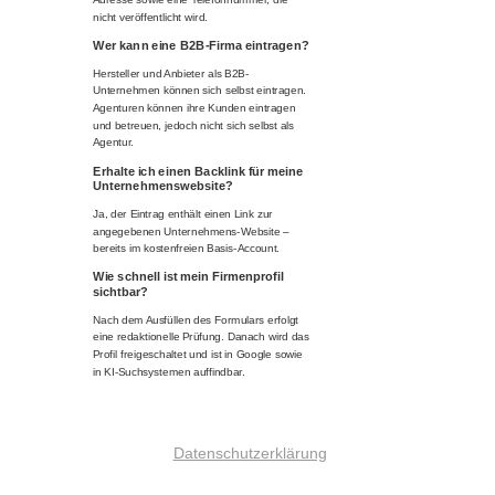
nicht veröffentlicht wird.
Wer kann eine B2B-Firma eintragen?
Hersteller und Anbieter als B2B-
Unternehmen können sich selbst eintragen.
Agenturen können ihre Kunden eintragen
und betreuen, jedoch nicht sich selbst als
Agentur.
Erhalte ich einen Backlink für meine
Unternehmenswebsite?
Ja, der Eintrag enthält einen Link zur
angegebenen Unternehmens-Website –
bereits im kostenfreien Basis-Account.
Wie schnell ist mein Firmenprofil
sichtbar?
Nach dem Ausfüllen des Formulars erfolgt
eine redaktionelle Prüfung. Danach wird das
Profil freigeschaltet und ist in Google sowie
in KI-Suchsystemen auffindbar.
Datenschutzerklärung