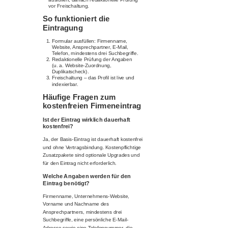
vor Freischaltung.
So funktioniert die
Eintragung
Formular ausfüllen: Firmenname,
Website, Ansprechpartner, E-Mail,
Telefon, mindestens drei Suchbegriffe.
Redaktionelle Prüfung der Angaben
(u. a. Website-Zuordnung,
Duplikatscheck).
Freischaltung – das Profil ist live und
indexierbar.
Häufige Fragen zum
kostenfreien Firmeneintrag
Ist der Eintrag wirklich dauerhaft
kostenfrei?
Ja, der Basis-Eintrag ist dauerhaft kostenfrei
und ohne Vertragsbindung. Kostenpflichtige
Zusatzpakete sind optionale Upgrades und
für den Eintrag nicht erforderlich.
Welche Angaben werden für den
Eintrag benötigt?
Firmenname, Unternehmens-Website,
Vorname und Nachname des
Ansprechpartners, mindestens drei
Suchbegriffe, eine persönliche E-Mail-
Adresse sowie eine Telefonnummer, die