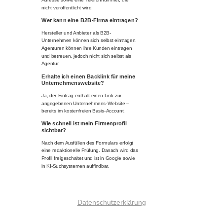
nicht veröffentlicht wird.
Wer kann eine B2B-Firma eintragen?
Hersteller und Anbieter als B2B-
Unternehmen können sich selbst eintragen.
Agenturen können ihre Kunden eintragen
und betreuen, jedoch nicht sich selbst als
Agentur.
Erhalte ich einen Backlink für meine
Unternehmenswebsite?
Ja, der Eintrag enthält einen Link zur
angegebenen Unternehmens-Website –
bereits im kostenfreien Basis-Account.
Wie schnell ist mein Firmenprofil
sichtbar?
Nach dem Ausfüllen des Formulars erfolgt
eine redaktionelle Prüfung. Danach wird das
Profil freigeschaltet und ist in Google sowie
in KI-Suchsystemen auffindbar.
Datenschutzerklärung