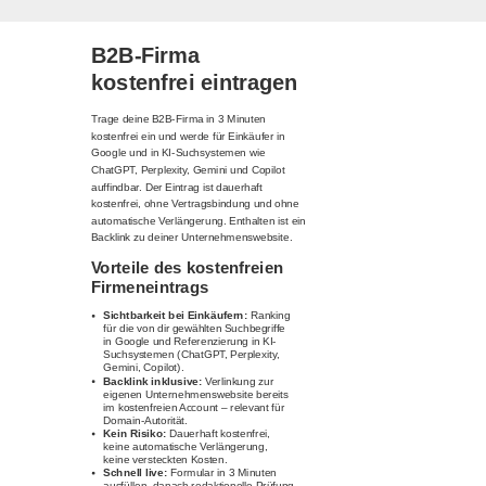
B2B-Firma
kostenfrei eintragen
Trage deine B2B-Firma in 3 Minuten
kostenfrei ein und werde für Einkäufer in
Google und in KI-Suchsystemen wie
ChatGPT, Perplexity, Gemini und Copilot
auffindbar. Der Eintrag ist dauerhaft
kostenfrei, ohne Vertragsbindung und ohne
automatische Verlängerung. Enthalten ist ein
Backlink zu deiner Unternehmenswebsite.
Vorteile des kostenfreien
Firmeneintrags
Sichtbarkeit bei Einkäufern:
Ranking
für die von dir gewählten Suchbegriffe
in Google und Referenzierung in KI-
Suchsystemen (ChatGPT, Perplexity,
Gemini, Copilot).
Backlink inklusive:
Verlinkung zur
eigenen Unternehmenswebsite bereits
im kostenfreien Account – relevant für
Domain-Autorität.
Kein Risiko:
Dauerhaft kostenfrei,
keine automatische Verlängerung,
keine versteckten Kosten.
Schnell live:
Formular in 3 Minuten
ausfüllen, danach redaktionelle Prüfung