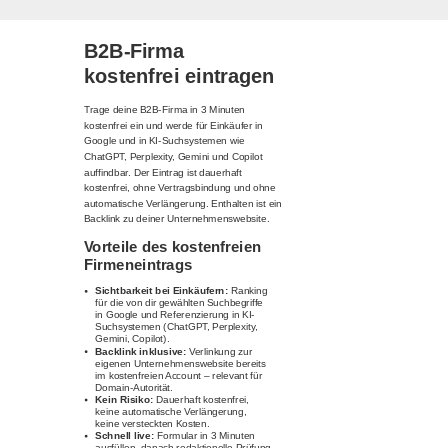
B2B-Firma
kostenfrei eintragen
Trage deine B2B-Firma in 3 Minuten
kostenfrei ein und werde für Einkäufer in
Google und in KI-Suchsystemen wie
ChatGPT, Perplexity, Gemini und Copilot
auffindbar. Der Eintrag ist dauerhaft
kostenfrei, ohne Vertragsbindung und ohne
automatische Verlängerung. Enthalten ist ein
Backlink zu deiner Unternehmenswebsite.
Vorteile des kostenfreien
Firmeneintrags
Sichtbarkeit bei Einkäufern:
Ranking
für die von dir gewählten Suchbegriffe
in Google und Referenzierung in KI-
Suchsystemen (ChatGPT, Perplexity,
Gemini, Copilot).
Backlink inklusive:
Verlinkung zur
eigenen Unternehmenswebsite bereits
im kostenfreien Account – relevant für
Domain-Autorität.
Kein Risiko:
Dauerhaft kostenfrei,
keine automatische Verlängerung,
keine versteckten Kosten.
Schnell live:
Formular in 3 Minuten
ausfüllen, danach redaktionelle Prüfung