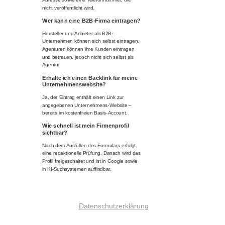
nicht veröffentlicht wird.
Wer kann eine B2B-Firma eintragen?
Hersteller und Anbieter als B2B-
Unternehmen können sich selbst eintragen.
Agenturen können ihre Kunden eintragen
und betreuen, jedoch nicht sich selbst als
Agentur.
Erhalte ich einen Backlink für meine
Unternehmenswebsite?
Ja, der Eintrag enthält einen Link zur
angegebenen Unternehmens-Website –
bereits im kostenfreien Basis-Account.
Wie schnell ist mein Firmenprofil
sichtbar?
Nach dem Ausfüllen des Formulars erfolgt
eine redaktionelle Prüfung. Danach wird das
Profil freigeschaltet und ist in Google sowie
in KI-Suchsystemen auffindbar.
Datenschutzerklärung