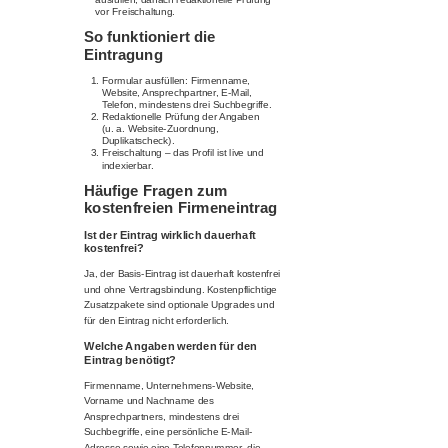
vor Freischaltung.
So funktioniert die
Eintragung
Formular ausfüllen: Firmenname,
Website, Ansprechpartner, E-Mail,
Telefon, mindestens drei Suchbegriffe.
Redaktionelle Prüfung der Angaben
(u. a. Website-Zuordnung,
Duplikatscheck).
Freischaltung – das Profil ist live und
indexierbar.
Häufige Fragen zum
kostenfreien Firmeneintrag
Ist der Eintrag wirklich dauerhaft
kostenfrei?
Ja, der Basis-Eintrag ist dauerhaft kostenfrei
und ohne Vertragsbindung. Kostenpflichtige
Zusatzpakete sind optionale Upgrades und
für den Eintrag nicht erforderlich.
Welche Angaben werden für den
Eintrag benötigt?
Firmenname, Unternehmens-Website,
Vorname und Nachname des
Ansprechpartners, mindestens drei
Suchbegriffe, eine persönliche E-Mail-
Adresse sowie eine Telefonnummer, die