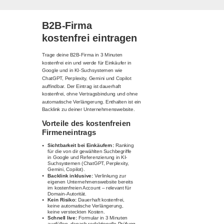
B2B-Firma
kostenfrei eintragen
Trage deine B2B-Firma in 3 Minuten
kostenfrei ein und werde für Einkäufer in
Google und in KI-Suchsystemen wie
ChatGPT, Perplexity, Gemini und Copilot
auffindbar. Der Eintrag ist dauerhaft
kostenfrei, ohne Vertragsbindung und ohne
automatische Verlängerung. Enthalten ist ein
Backlink zu deiner Unternehmenswebsite.
Vorteile des kostenfreien
Firmeneintrags
Sichtbarkeit bei Einkäufern:
Ranking
für die von dir gewählten Suchbegriffe
in Google und Referenzierung in KI-
Suchsystemen (ChatGPT, Perplexity,
Gemini, Copilot).
Backlink inklusive:
Verlinkung zur
eigenen Unternehmenswebsite bereits
im kostenfreien Account – relevant für
Domain-Autorität.
Kein Risiko:
Dauerhaft kostenfrei,
keine automatische Verlängerung,
keine versteckten Kosten.
Schnell live:
Formular in 3 Minuten
ausfüllen, danach redaktionelle Prüfung