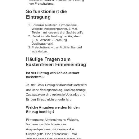
vor Freischaltung.
So funktioniert die
Eintragung
Formular ausfüllen: Firmenname,
Website, Ansprechpartner, E-Mail,
Telefon, mindestens drei Suchbegriffe.
Redaktionelle Prüfung der Angaben
(u. a. Website-Zuordnung,
Duplikatscheck).
Freischaltung – das Profil ist live und
indexierbar.
Häufige Fragen zum
kostenfreien Firmeneintrag
Ist der Eintrag wirklich dauerhaft
kostenfrei?
Ja, der Basis-Eintrag ist dauerhaft kostenfrei
und ohne Vertragsbindung. Kostenpflichtige
Zusatzpakete sind optionale Upgrades und
für den Eintrag nicht erforderlich.
Welche Angaben werden für den
Eintrag benötigt?
Firmenname, Unternehmens-Website,
Vorname und Nachname des
Ansprechpartners, mindestens drei
Suchbegriffe, eine persönliche E-Mail-
Adresse sowie eine Telefonnummer, die