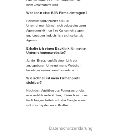
nicht veröffentlicht wird.
Wer kann eine B2B-Firma eintragen?
Hersteller und Anbieter als B2B-
Unternehmen können sich selbst eintragen.
Agenturen können ihre Kunden eintragen
und betreuen, jedoch nicht sich selbst als
Agentur.
Erhalte ich einen Backlink für meine
Unternehmenswebsite?
Ja, der Eintrag enthält einen Link zur
angegebenen Unternehmens-Website –
bereits im kostenfreien Basis-Account.
Wie schnell ist mein Firmenprofil
sichtbar?
Nach dem Ausfüllen des Formulars erfolgt
eine redaktionelle Prüfung. Danach wird das
Profil freigeschaltet und ist in Google sowie
in KI-Suchsystemen auffindbar.
Datenschutzerklärung